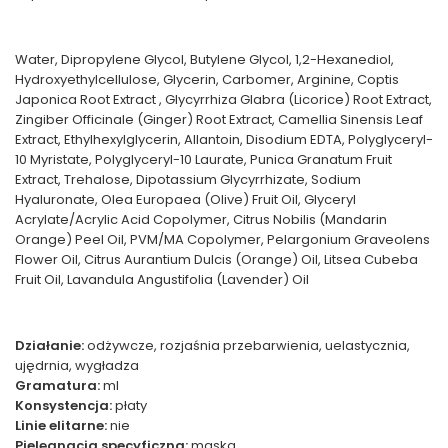
Water, Dipropylene Glycol, Butylene Glycol, 1,2-Hexanediol,
Hydroxyethylcellulose, Glycerin, Carbomer, Arginine, Coptis
Japonica Root Extract , Glycyrrhiza Glabra (Licorice) Root Extract,
Zingiber Officinale (Ginger) Root Extract, Camellia Sinensis Leaf
Extract, Ethylhexylglycerin, Allantoin, Disodium EDTA, Polyglyceryl-
10 Myristate, Polyglyceryl-10 Laurate, Punica Granatum Fruit
Extract, Trehalose, Dipotassium Glycyrrhizate, Sodium
Hyaluronate, Olea Europaea (Olive) Fruit Oil, Glyceryl
Acrylate/Acrylic Acid Copolymer, Citrus Nobilis (Mandarin
Orange) Peel Oil, PVM/MA Copolymer, Pelargonium Graveolens
Flower Oil, Citrus Aurantium Dulcis (Orange) Oil, Litsea Cubeba
Fruit Oil, Lavandula Angustifolia (Lavender) Oil
Działanie:
odżywcze, rozjaśnia przebarwienia, uelastycznia,
ujędrnia, wygładza
Gramatura:
ml
Konsystencja:
płaty
Linie elitarne:
nie
Pielęgnacja specyficzna:
maska