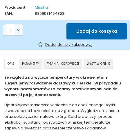
Producent:
Missha
EAN:
8809581454828
Liczba produktów
Dodaj do koszyka
Dodaj do listy zakupowej
OPIS
PARAMETRY
PYTANIA I ODPOWIEDZI
WYSTAW OPINIĘ
Ze względu na wyższe temperatury w okresie letnim
sugerujemy rozważenie dostawy kurierskiej. W przypadku
wyboru paczkomatów zalecamy możliwie szybki odbiór
przesyłki po jej dostarczeniu.
Ujędrniająca maseczka w płachcie do codziennego użytku
stworzona na bazie ekstraktu z granatu. Wygładza, rozjaśnia
oraz uelastycznia matową skórę. Cold brew, czyli proces
ekstrakcji substancji odżywczych w niskiej temperaturze
zapewnia świeżość oraz bezpieczeństwo składników.