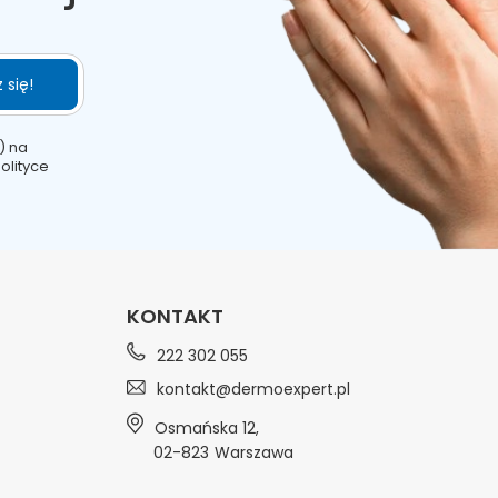
 się!
) na
olityce
KONTAKT
222 302 055
kontakt@dermoexpert.pl
Osmańska 12
,
02-823
Warszawa