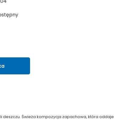
204
ostępny
ka
pli deszczu. Świeża kompozycja zapachowa, która oddaje