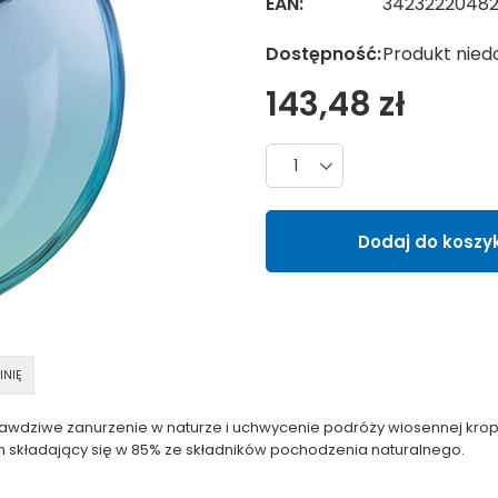
EAN:
3423222048
Dostępność:
Produkt nied
143,48 zł
Liczba produktów
Dodaj do koszy
INIĘ
awdziwe zanurzenie w naturze i uchwycenie podróży wiosennej kro
h składający się w 85% ze składników pochodzenia naturalnego.