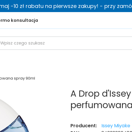
zymaj -10 zł rabatu na pierwsze zakupy! - przy zamów
rmo konsultacja
mowana spray 90ml
A Drop d'Isse
perfumowana
Producent:
Issey Miyake