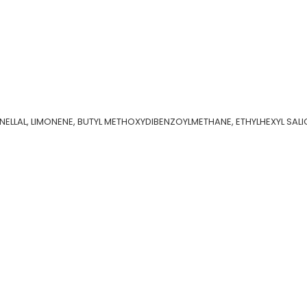
LAL, LIMONENE, BUTYL METHOXYDIBENZOYLMETHANE, ETHYLHEXYL SALICY