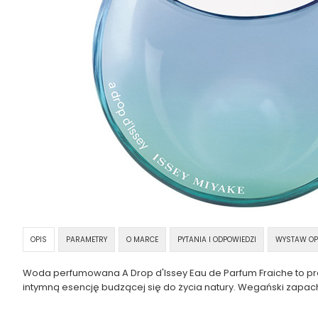
OPIS
PARAMETRY
O MARCE
PYTANIA I ODPOWIEDZI
WYSTAW OP
Woda perfumowana A Drop d'Issey Eau de Parfum Fraiche to pr
intymną esencję budzącej się do życia natury. Wegański zapac