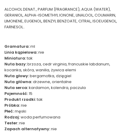
ALCOHOL DENAT., PARFUM (FRAGRANCE), AQUA (WATER),
GERANIOL, ALPHA-ISOMETHYL IONONE, LINALOOL, COUMARIN,
LIMONENE, EUGENOL, BENZYL BENZOATE, CITRAL, ISOEUGENOL,
FARNESOL..
Gramatura:
ml
Linia kąpielowa:
nie
Miniatura:
tak
Nuta bazy:
brzoza, cedr virginia, francuskie labdanum,
kocanka, skóra, wanilia, żywica elemi
Nuta głowy:
bergamotka, dzięgiel
Nuta główna:
drzewne, orientalne
Nuta serca:
kardamon, kolendra, paczula
Pojemność:
15
Produkt rzadki:
tak
Próbka:
nie
Płeć:
męski
Rodzaj:
woda perfumowana
Tester:
nie
Zapach alternatywny:
nie