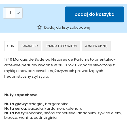
Liczba produktów
Dodaj do koszyka
Dodaj do listy zakupowej
OPIS
PARAMETRY
PYTANIA I ODPOWIEDZI
WYSTAW OPINIĘ
1740 Marquis de Sade od Histoires de Parfums to orientalno-
drzewne perfumy wydane w 2000 roku. Zapach stworzony z
myślą o nowoczesnych mężczyznach prowadzących
hedonistyczny styl życia.
Nuty zapachowe:
Nuta głowy:
dzięgiel, bergamotka
Nuta serca:
paczula, kardamon, kolendra
Nuta bazy:
kocanka, skóra, francuskie labdanum, żywica elemi,
brzoza, wanilia, cedr virginia