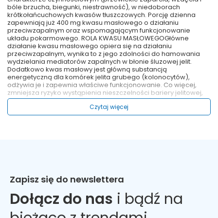
bóle brzucha, biegunki, niestrawność), w niedoborach
krótkołańcuchowych kwasów tłuszczowych. Porcję dzienna
zapewniają już 400 mg kwasu masłowego o działaniu
przeciwzapalnym oraz wspomagającym funkcjonowanie
układu pokarmowego. ROLA KWASU MASŁOWEGOGłówne
działanie kwasu masłowego opiera się na działaniu
przeciwzapalnym, wynika to z jego zdolności do hamowania
wydzielania mediatorów zapalnych w błonie śluzowej jelit.
Dodatkowo kwas masłowy jest główną substancją
energetyczną dla komórek jelita grubego (kolonocytów),
odżywia je i zapewnia właściwe funkcjonowanie. Co więcej,
zmniejsza ryzyko wystąpienia nieszczelności bariery jelitowej,
co wpływa na ograniczenie alergii oraz stanów zapalnych.
Czytaj więcej
Zastosowanie innowacyjnej technologii mikrokapsułkowania w
przeciwieństwie do zwykłych form kwasu masłowego,
zabezpiecza przed wchłonięciem całości w górnym odcinku
przewodu pokarmowego, a to pozwala na dostarczenie
składnika aktywnego do jelita cienkiego oraz grubego. Proces
uwalniania odbywa się więc na całej długości jelita. Kwas
masłowy ma wiele korzystnych właściwości dla zdrowia, m.in.:
działa przeciwzapalnie, reguluje gospodarkę lipidową i
glukozową, wpływa korzystnie na funkcjonowanie układu
Zapisz się do newslettera
odpornościowego. Porcję produktu (1 kapsułkę) zażywać raz
dziennie, w trakcie lub po posiłku, popijając wodą. Nie
Dołącz do nas
i bądź na
przekraczać 1 porcji dziennie. Stosować przez okres 3 miesięcy
lub zgodnie z zaleceniami lekarza. Żywność specjalnego
przeznaczenia medycznego. Produkt przeznaczony dla osób
bieżąco z trendami
dorosłych, do stosowania pod nadzorem lekarza. Jest