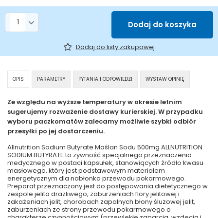
Liczba produktów
Dodaj do koszyka
Dodaj do listy zakupowej
OPIS
PARAMETRY
PYTANIA I ODPOWIEDZI
WYSTAW OPINIĘ
Ze względu na wyższe temperatury w okresie letnim
sugerujemy rozważenie dostawy kurierskiej. W przypadku
wyboru paczkomatów zalecamy możliwie szybki odbiór
przesyłki po jej dostarczeniu.
Allnutrition Sodium Butyrate Maślan Sodu 500mg ALLNUTRITION
SODIUM BUTYRATE to żywność specjalnego przeznaczenia
medycznego w postaci kapsułek, stanowiących źródło kwasu
masłowego, który jest podstawowym materiałem
energetycznym dla nabłonka przewodu pokarmowego.
Preparat przeznaczony jest do postępowania dietetycznego w
zespole jelita drażliwego, zaburzeniach flory jelitowej i
zakażeniach jelit, chorobach zapalnych błony śluzowej jelit,
zaburzeniach ze strony przewodu pokarmowego o
charakterze czynnościowym (przewlekłe zaparcia, wzdęcia i