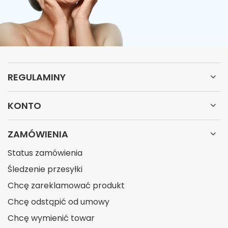
suplement diety. Nie może być stosowany jako substytut
zróżnicowanej diety. Pamiętaj o zrównoważonym sposobie
żywienia i zdrowym trybie życia.
REGULAMINY
KONTO
ZAMÓWIENIA
Status zamówienia
Śledzenie przesyłki
Chcę zareklamować produkt
Chcę odstąpić od umowy
Chcę wymienić towar