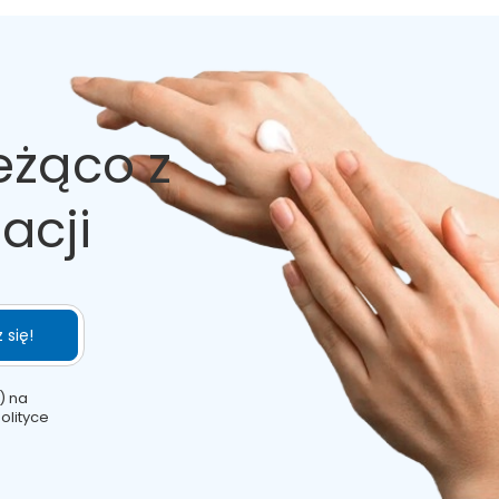
Silybum Marianum Fruit Extract / Camellia Sinensis Leaf Extract
e, Tocopherol, Alcohol / Onopordum Acanthium Flower/Leaf/Stem
cid, Parfum.
Oil, Tocopherol, Propylene Glycol / Sodium Hyaluronate, Cetyl
ocopherol, Alcohol / Onopordum Acanthium Flower/Leaf/Stem
eżąco z
m EDTA, Lactic Acid, Parfum.
, Butylene Glycol, Silybum Marianum Fruit Extract (wyciąg z
tein (hydrolizowane białka pszenicy), Aesculus Hippocastanum
acji
(witamina E), Alcohol, Onopordum Acanthium Flower/Leaf/Stem
m Hydroxide, Disodium EDTA, Lactic Acid (kwas mlekowy), Parfum
je koloryt skóry
 się!
) na
olityce