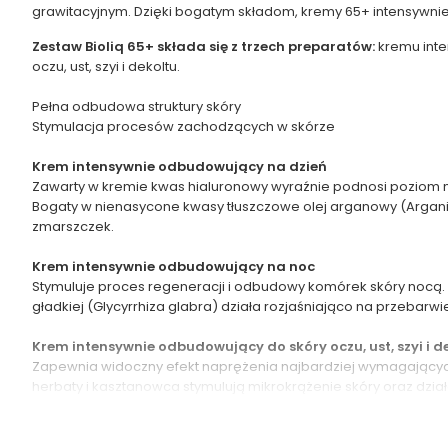
grawitacyjnym. Dzięki bogatym składom, kremy 65+ intensywnie
Zestaw Bioliq 65+ składa się z trzech preparatów:
kremu int
oczu, ust, szyi i dekoltu.
Pełna odbudowa struktury skóry
Stymulacja procesów zachodzących w skórze
Krem intensywnie odbudowujący na dzień
Zawarty w kremie kwas hialuronowy wyraźnie podnosi poziom n
Bogaty w nienasycone kwasy tłuszczowe olej arganowy (Argania
zmarszczek.
Krem intensywnie odbudowujący na noc
Stymuluje proces regeneracji i odbudowy komórek skóry nocą. A
gładkiej (Glycyrrhiza glabra) działa rozjaśniająco na przebar
Krem intensywnie odbudowujący do skóry oczu, ust, szyi i d
Zapewnia widoczny efekt naprężenia najbardziej wymagających pa
herbaty i kasztanowca stymulują mikrokrążenie skóry oraz dział
Przebadany dermatologicznie.