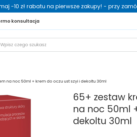
zymaj -10 zł rabatu na pierwsze zakupy! - przy zamów
rmo konsultacja
m na noc 50ml + krem do oczu ust szyi i dekoltu 30ml
65+ zestaw k
na noc 50ml +
dekoltu 30ml