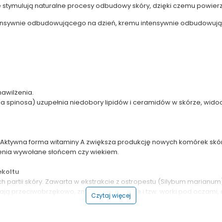
 stymulują naturalne procesy odbudowy skóry, dzięki czemu powier
ensywnie odbudowującego na dzień, kremu intensywnie odbudowują
awilżenia.
 spinosa) uzupełnia niedobory lipidów i ceramidów w skórze, widoc
ktywna forma witaminy A zwiększa produkcję nowych komórek skóry, o
wienia wywołane słońcem czy wiekiem.
ekoltu
rtii skóry. Zawarta w ekstrakcie z ostropestu (Silybum marianum) sy
ają przeciwobrzękowo, zmniejszając cienie i tzw. worki pod oczami, a
Czytaj więcej