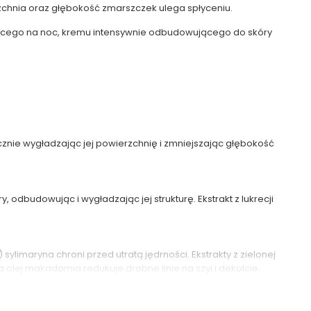
zchnia oraz głębokość zmarszczek ulega spłyceniu.
cego na noc, kremu intensywnie odbudowującego do skóry
znie wygładzając jej powierzchnię i zmniejszając głębokość
dbudowując i wygładzając jej strukturę. Ekstrakt z lukrecji
limaryna chroni przed utratą jędrności. Ekstrakty z zielonej
 olej makadamia redukuje drobne linie na szyi i dekolcie.