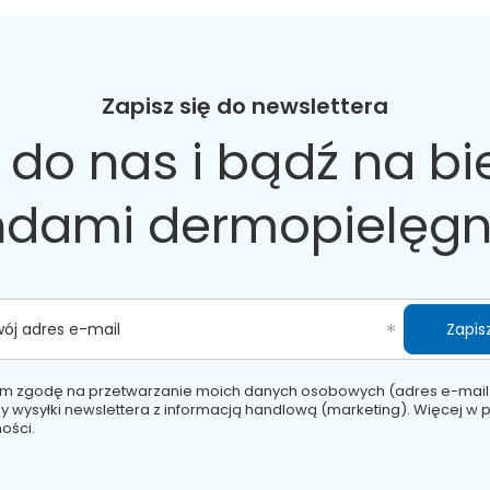
e, Macadamia Integrifolia Seed Oil, Isohexadecane, Butylene Glycol / 
ct, Cetyl Alcohol, Glycerin, Glyceryl Stearate Citrate, Dimethicon
hanol / Ethylhexylglycerin, Sodium Hydroxide, Disodium EDTA, Lactic A
Zapisz się do newslettera
erin / Glycyrrhiza Glabra Root Extract, Macadamia Integrifolia Seed 
e, Dimethicone, Retinyl Palmitate / Caprylic/Capric Triglyceride / T
 do nas
i bądź na bi
crylates/C10-30 Alkyl Acrylate Crosspolymer, Sodium Hydroxide, Disodiu
e, Macadamia Integrifolia Seed Oil (olej makadamia), Isohexadecane
 (wyciąg z zielonej herbaty/wyciąg z kamelii), Hydrolyzed Wheat Pro
ndami dermopielęgn
rin (gliceryna), Glyceryl Stearate Citrate, Dimethicone, Tocopherol 
kyl Acrylate Crosspolymer, Phenoxyethanol, Ethylhexylglycerin, Sodiu
, uelastycznia, ujędrnia, usuwa oznaki zmęczenia, wygładza, wyrównu
Zapisz
wój adres e-mail
m zgodę na przetwarzanie moich danych osobowych (adres e-mail
y wysyłki newslettera z informacją handlową (marketing). Więcej w
p
ości.