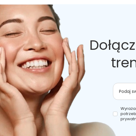
Krem na dzień: Aqua, Cetearyl Ethylhexanoate, Cyclopentasiloxan
/ Hydrolyzed Wheat Protein / Aesculus Hippocastanum Seed Extra
Extract, Acrylates/C10-30 Alkyl Acrylate Crosspolymer, Phenoxyet
Krem na noc: Aqua, Cetearyl Ethylhexanoate, Isohexadecane, Glyc
Alcohol, Glycerin, Cyclopentasiloxane, Glyceryl Stearate Citrat
Dołącz
Extract, Phenoxyethanol / Ethylhexylglycerin, Stearyl Alcohol, A
Krem do oczu: Aqua, Cetearyl Ethylhexanoate, Cyclopentasiloxan
owoców ostropestu plamistego), Camellia Sinensis Leaf Extract
tre
Seed Extract (wyciąg z kory kasztanowca), Cetyl Alcohol, Glyce
Extract (ekstrakt z popłocha pospolitego), Acrylates/C10-30 Al
Działanie:
chroni, nawilżające, redukuje zmarszczki, regeneruje
Podaj s
Gramatura:
sztuka
Konsystencja:
krem
Linie elitarne:
nie
Wyraża
Pielęgnacja specyficzna:
nie
potrzeb
Pojemność:
3
prywatn
Pora stosowania:
dowolnie, dzień, noc
Płeć:
damski