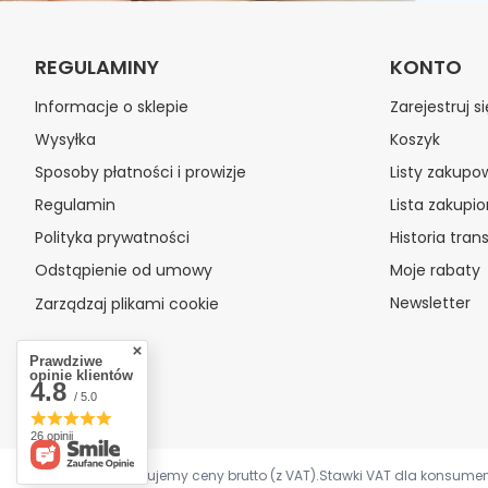
Rodzaj skóry:
dojrzała
Słońce:
nie
Typ skóry:
sucha
REGULAMINY
KONTO
Informacje o sklepie
Zarejestruj si
Wysyłka
Koszyk
Sposoby płatności i prowizje
Listy zakupo
Regulamin
Lista zakupi
Polityka prywatności
Historia trans
Odstąpienie od umowy
Moje rabaty
Newsletter
Zarządzaj plikami cookie
Prawdziwe
opinie klientów
4.8
/ 5.0
26 opinii
W sklepie prezentujemy ceny brutto (z VAT).
Stawki VAT dla konsumen