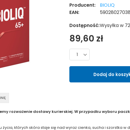
Producent:
BIOLIQ
EAN:
5902802703
Dostępność:
Wysyłka w 7
89,60 zł
Liczba produktów
Dodaj do koszy
INIĘ
jemy rozważenie dostawy kurierskiej. W przypadku wyboru paczko
u życia, których skóra staje się nad wyraz cienka, sucha i szorstka w