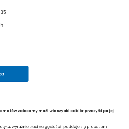
835
2h
ka
matów zalecamy możliwie szybki odbiór przesyłki po jej
 dotyku, wyraźnie traci na gęstości i poddaje się procesom