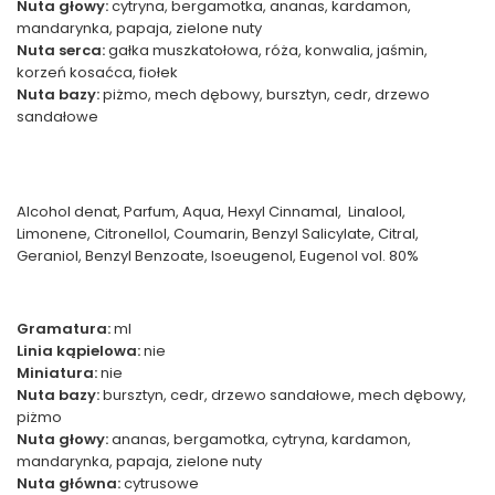
Nuta głowy:
cytryna, bergamotka, ananas, kardamon,
mandarynka, papaja, zielone nuty
Nuta serca:
gałka muszkatołowa, róża, konwalia, jaśmin,
korzeń kosaćca, fiołek
Nuta bazy:
piżmo, mech dębowy, bursztyn, cedr, drzewo
sandałowe
Alcohol denat, Parfum, Aqua, Hexyl Cinnamal, Linalool,
Limonene, Citronellol, Coumarin, Benzyl Salicylate, Citral,
Geraniol, Benzyl Benzoate, Isoeugenol, Eugenol vol. 80%
Gramatura:
ml
Linia kąpielowa:
nie
Miniatura:
nie
Nuta bazy:
bursztyn, cedr, drzewo sandałowe, mech dębowy,
piżmo
Nuta głowy:
ananas, bergamotka, cytryna, kardamon,
mandarynka, papaja, zielone nuty
Nuta główna:
cytrusowe