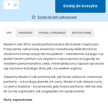
Liczba produktów
Dodaj do koszyka
Dodaj do listy zakupowej
OPIS
PARAMETRY
PYTANIA I ODPOWIEDZI
WYSTAW OPINIĘ
Made in Lab 38 to woda perfumowana dla kobiet i mężczyzn.
Połączenie cytrusowej świeżości i kwiatowej delikatności to
zadziorna kompozycja dla wszystkich - niezależnie od tego czy
jesteś fanem perfum czy dopiero rozpoczynasz przygodę ze
światem perfumiarstwa. Lekki, minimalistyczny zapach sprawdzi
się zarówno każdego dnia, jak i na wielkie wyjścia.
Zapachy Made in Lab pachną tak, jak twoje ulubione, markowe
perfumy - a kosztują ułamek ich ceny. Made in Lab stawia na to,
co jest w butelce - bo przecież gdy nosisz perfumy, nikt nie wie,
ile za nie zapłaciłeś i jak wyglądało ich opakowanie.
Nuty zapachowe: