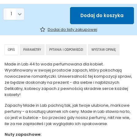
Liczba produktów
Dodaj do koszyka
Dodaj do listy zakupowej
OPIS
PARAMETRY
PYTANIA I ODPOWIEDZI
WYSTAW OPINIĘ
Made in Lab 44 to woda perfumowana dla kobiet.
Wyrafinowany w swojej prostocie zapach, który pokochają
nowoczesne romantyczki. Uniwersalność tej kompozycji sprawi,
że będzie doskonały na prezent - dla siebie i najbliższych.
Delikatny, kobiecy zapach z pewnością skradnie serce każdej
kobiety!
Zapachy Made in Lab pachną tak, jak twoje ulubione, markowe
perfumy - a kosztują ułamek ich ceny. Made in Lab stawia na to,
co jest w butelce - bo przecież gdy nosisz perfumy, nikt nie wie,
ile za nie zapłaciłeś i jak wyglądało ich opakowanie.
Nuty zapachowe: