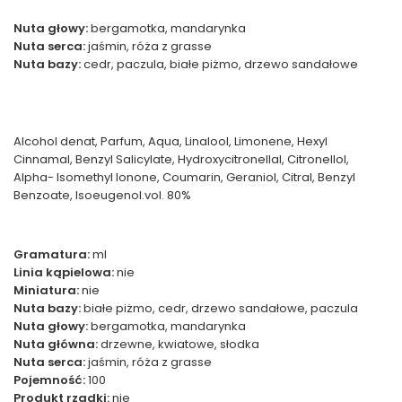
Nuta głowy:
bergamotka, mandarynka
Nuta serca:
jaśmin, róża z grasse
Nuta bazy:
cedr, paczula, białe piżmo, drzewo sandałowe
Alcohol denat, Parfum, Aqua, Linalool, Limonene, Hexyl
Cinnamal, Benzyl Salicylate, Hydroxycitronellal, Citronellol,
Alpha- Isomethyl Ionone, Coumarin, Geraniol, Citral, Benzyl
Benzoate, Isoeugenol.vol. 80%
Gramatura:
ml
Linia kąpielowa:
nie
Miniatura:
nie
Nuta bazy:
białe piżmo, cedr, drzewo sandałowe, paczula
Nuta głowy:
bergamotka, mandarynka
Nuta główna:
drzewne, kwiatowe, słodka
Nuta serca:
jaśmin, róża z grasse
Pojemność:
100
Produkt rzadki:
nie