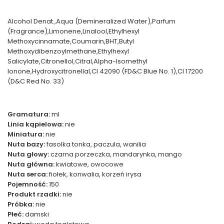
Alcohol Denat.,Aqua (Demineralized Water),Parfum
(Fragrance),Limonene,Linalool,Ethylhexyl
Methoxycinnamate,Coumarin,BHT,Butyl
Methoxydibenzoylmethane,Ethylhexyl
Salicylate,Citronellol,Citral,Alpha-Isomethyl
Ionone,Hydroxycitronellal,CI 42090 (FD&C Blue No. 1),CI 17200
(D&C Red No. 33)
Gramatura:
ml
Linia kąpielowa:
nie
Miniatura:
nie
Nuta bazy:
fasolka tonka, paczula, wanilia
Nuta głowy:
czarna porzeczka, mandarynka, mango
Nuta główna:
kwiatowe, owocowe
Nuta serca:
fiołek, konwalia, korzeń irysa
Pojemność:
150
Produkt rzadki:
nie
Próbka:
nie
Płeć:
damski