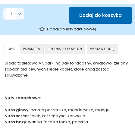
Liczba produktów
Dodaj do koszyka
Dodaj do listy zakupowej
OPIS
PARAMETRY
PYTANIA I ODPOWIEDZI
WYSTAW OPINIĘ
Woda toaletowa A Sparkling Day to radosny, kwiatowo-zielony
zapach dla pewnych siebie kobiet, które chcą zostać
zauważone.
Nuty zapachowe:
Nuta głowy:
czarna porzeczka, mandarynka, mango
Nuta serca:
fiołek, korzeń irysa, konwalia
Nuta bazy:
wanilia, fasolka tonka, paczula