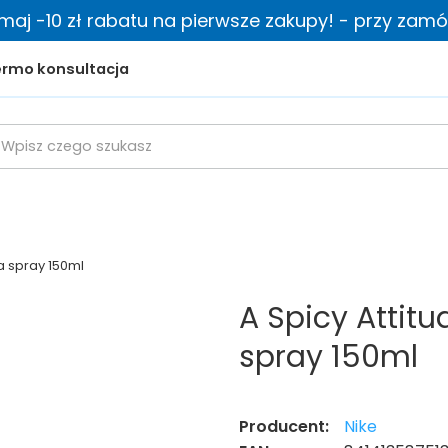
zymaj -10 zł rabatu na pierwsze zakupy! - przy zamów
rmo konsultacja
a spray 150ml
A Spicy Attit
spray 150ml
Producent:
Nike