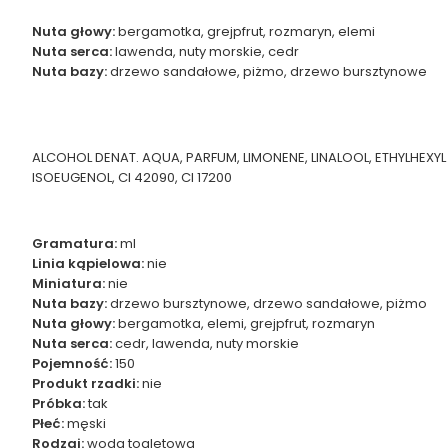
Nuta głowy:
bergamotka, grejpfrut, rozmaryn, elemi
Nuta serca:
lawenda, nuty morskie, cedr
Nuta bazy:
drzewo sandałowe, piżmo, drzewo bursztynowe
ALCOHOL DENAT. AQUA, PARFUM, LIMONENE, LINALOOL, ETHYLHEXYL
ISOEUGENOL, CI 42090, CI 17200
Gramatura:
ml
Linia kąpielowa:
nie
Miniatura:
nie
Nuta bazy:
drzewo bursztynowe, drzewo sandałowe, piżmo
Nuta głowy:
bergamotka, elemi, grejpfrut, rozmaryn
Nuta serca:
cedr, lawenda, nuty morskie
Pojemność:
150
Produkt rzadki:
nie
Próbka:
tak
Płeć:
męski
Rodzaj:
woda toaletowa