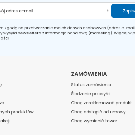
Zapisz
wój adres e-mail
m zgodę na przetwarzanie moich danych osobowych (adres e-mail
y wysyłki newslettera z informacją handlową (marketing). Więcej w
p
ości.
ZAMÓWIENIA
ę
Status zamówienia
Śledzenie przesyłki
we
Chcę zareklamować produkt
onych produktów
Chcę odstąpić od umowy
akcji
Chcę wymienić towar