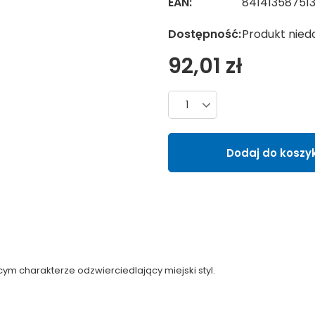
EAN:
84141358751
Dostępność:
Produkt nied
92,01 zł
Liczba produktów
Dodaj do koszy
ym charakterze odzwierciedlający miejski styl.