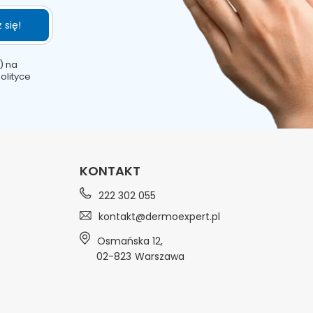
 się!
) na
olityce
KONTAKT
222 302 055
kontakt@dermoexpert.pl
Osmańska 12
,
02-823
Warszawa