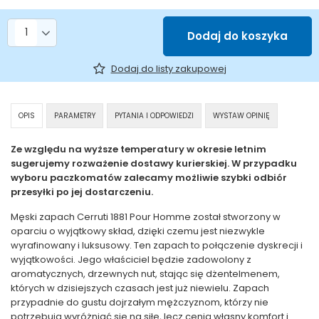
Liczba produktów
Dodaj do koszyka
Dodaj do listy zakupowej
OPIS
PARAMETRY
PYTANIA I ODPOWIEDZI
WYSTAW OPINIĘ
Ze względu na wyższe temperatury w okresie letnim
sugerujemy rozważenie dostawy kurierskiej. W przypadku
wyboru paczkomatów zalecamy możliwie szybki odbiór
przesyłki po jej dostarczeniu.
Męski zapach Cerruti 1881 Pour Homme został stworzony w
oparciu o wyjątkowy skład, dzięki czemu jest niezwykle
wyrafinowany i luksusowy. Ten zapach to połączenie dyskrecji i
wyjątkowości. Jego właściciel będzie zadowolony z
aromatycznych, drzewnych nut, stając się dżentelmenem,
których w dzisiejszych czasach jest już niewielu. Zapach
przypadnie do gustu dojrzałym mężczyznom, którzy nie
potrzebują wyróżniać się na siłę, lecz cenią własny komfort i