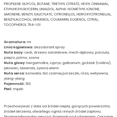
PROPILENE GUYCOL, BUTANE, TRIETHYL CITRATE, HEXYL CINNAMAL,
ETHYLHEXYLGLYCERIN, LINALDOL, ALPHA-ISOMETHYL IONONE,
LIMONENE, BENZYL SALICYLATE, CITRONELLOL, HDROXYCITRONELLAL,
BENZYLALCOHOL, GERANIOL, COUMARIN, EUGENOL, CITRAL,
TOCOPHEROL 754-1.01
Gramatura:
ml
Linia kąpielowa:
dezodorant spray
Nuta bazy:
cedr, drzewo sandałowe, mech dębowy, paczula,
pieprz, piżmo, sosna
Nuta głowy:
bergamotka, cyprys, galbanum, goździk (roślina),
jałowiec, lawenda, żywica elemi
Nuta serca:
konwalia, liść czarnej porzeczki, róża, wetyweria,
ylang-ylang
Pojemność:
150
Płeć:
męski
Przechowywać z dala od źródeł ciepła, gorących powierzchni,
źródeł iskrzenia, otwartego ognia i innych źródeł zapłonu.
Skrajnie łatwopalny aerozol. Pojemnik pod ciśnieniem: Ogrzanie