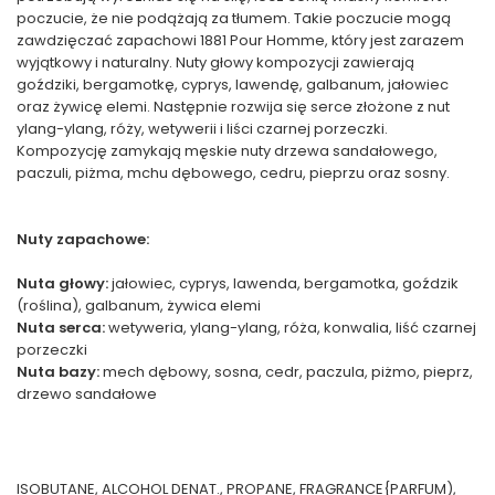
poczucie, że nie podążają za tłumem. Takie poczucie mogą
zawdzięczać zapachowi 1881 Pour Homme, który jest zarazem
wyjątkowy i naturalny. Nuty głowy kompozycji zawierają
goździki, bergamotkę, cyprys, lawendę, galbanum, jałowiec
oraz żywicę elemi. Następnie rozwija się serce złożone z nut
ylang-ylang, róży, wetywerii i liści czarnej porzeczki.
Kompozycję zamykają męskie nuty drzewa sandałowego,
paczuli, piżma, mchu dębowego, cedru, pieprzu oraz sosny.
Nuty zapachowe:
Nuta głowy:
jałowiec, cyprys, lawenda, bergamotka, goździk
(roślina), galbanum, żywica elemi
Nuta serca:
wetyweria, ylang-ylang, róża, konwalia, liść czarnej
porzeczki
Nuta bazy:
mech dębowy, sosna, cedr, paczula, piżmo, pieprz,
drzewo sandałowe
ISOBUTANE, ALCOHOL DENAT., PROPANE, FRAGRANCE{PARFUM),