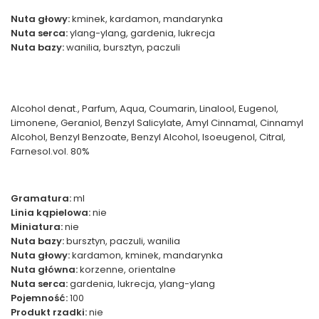
Nuta głowy:
kminek, kardamon, mandarynka
Nuta serca:
ylang-ylang, gardenia, lukrecja
Nuta bazy:
wanilia, bursztyn, paczuli
Alcohol denat., Parfum, Aqua, Coumarin, Linalool, Eugenol,
Limonene, Geraniol, Benzyl Salicylate, Amyl Cinnamal, Cinnamyl
Alcohol, Benzyl Benzoate, Benzyl Alcohol, Isoeugenol, Citral,
Farnesol.vol. 80%
Gramatura:
ml
Linia kąpielowa:
nie
Miniatura:
nie
Nuta bazy:
bursztyn, paczuli, wanilia
Nuta głowy:
kardamon, kminek, mandarynka
Nuta główna:
korzenne, orientalne
Nuta serca:
gardenia, lukrecja, ylang-ylang
Pojemność:
100
Produkt rzadki:
nie