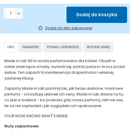
Liczba produktów
Dodaj do koszyka
Dodaj do listy zakupowej
OPIS
PARAMETRY
PYTANIA I ODPOWIEDZI
WYSTAW OPINIĘ
Made in Lab 90 to woda perfumowana dla kobiet. Obudź w
sobie zwierzęce zmysły, wyzwól się, pokaż pazura i krocz przed
siebie. Ten zapach to kwintesencja drapieżności i własnej
zaufanej intuicji.
Zapachy Made in Lab pachną tak, jak twoje ulubione, markowe
perfumy - a kosztują ułamek ich ceny. Made in Lab stawia na to,
co jest w butelce - bo przecież gdy nosisz perfumy, nikt nie wie,
ile za nie zapłaciłeś i jak wyglądało ich opakowanie.
YOUR NOSE KNOWS WHAT'S INSIDE
Nuty zapachowe: