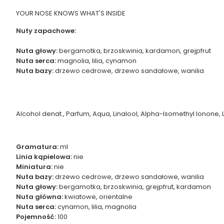
YOUR NOSE KNOWS WHAT'S INSIDE
Nuty zapachowe:
Nuta głowy:
bergamotka, brzoskwinia, kardamon, grejpfrut
Nuta serca:
magnolia, lilia, cynamon
Nuta bazy:
drzewo cedrowe, drzewo sandałowe, wanilia
Alcohol denat., Parfum, Aqua, Linalool, Alpha-Isomethyl Ionone, L
Gramatura:
ml
Linia kąpielowa:
nie
Miniatura:
nie
Nuta bazy:
drzewo cedrowe, drzewo sandałowe, wanilia
Nuta głowy:
bergamotka, brzoskwinia, grejpfrut, kardamon
Nuta główna:
kwiatowe, orientalne
Nuta serca:
cynamon, lilia, magnolia
Pojemność:
100