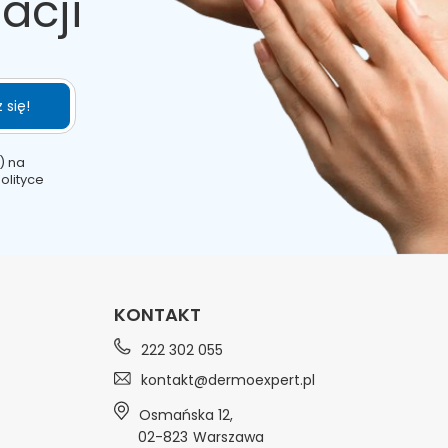
acji
 się!
) na
olityce
KONTAKT
222 302 055
kontakt@dermoexpert.pl
Osmańska 12
,
02-823
Warszawa