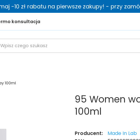
zymaj -10 zł rabatu na pierwsze zakupy! - przy zamów
rmo konsultacja
y 100ml
95 Women wo
100ml
Producent:
Made In Lab