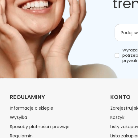
tre
Podaj s
Wyraża
potrzeb
prywatn
REGULAMINY
KONTO
Informacje o sklepie
Zarejestruj si
Wysyłka
Koszyk
Sposoby płatności i prowizje
Listy zakupo
Regulamin
Lista zakupi