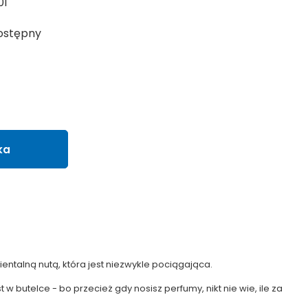
01
ostępny
ka
ientalną nutą, która jest niezwykle pociągająca.
w butelce - bo przecież gdy nosisz perfumy, nikt nie wie, ile za