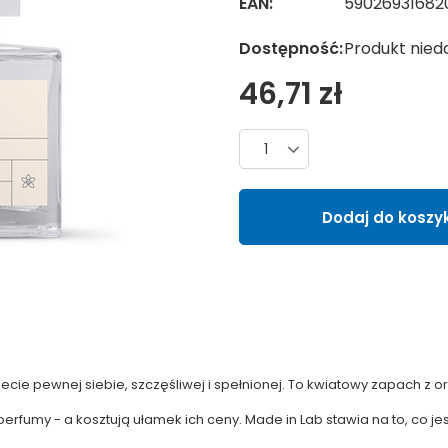
EAN:
59026931682
Dostępność:
Produkt nied
46,71 zł
Liczba produktów
Dodaj do koszy
cie pewnej siebie, szczęśliwej i spełnionej. To kwiatowy zapach z or
fumy - a kosztują ułamek ich ceny. Made in Lab stawia na to, co jest 