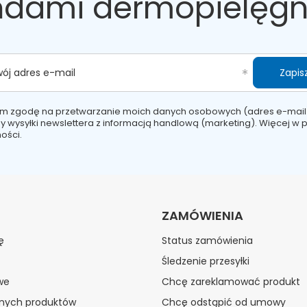
ndami dermopielęgn
Zapisz
wój adres e-mail
m zgodę na przetwarzanie moich danych osobowych (adres e-mail
y wysyłki newslettera z informacją handlową (marketing). Więcej w
p
ości.
ZAMÓWIENIA
ę
Status zamówienia
Śledzenie przesyłki
we
Chcę zareklamować produkt
onych produktów
Chcę odstąpić od umowy