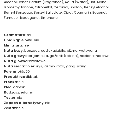
Alcohol Denat, Parfum (Fragrance), Aqua (Water), Bht, Alpha-
Isomethyl Ionone, Citronellol, Geraniol, Linalool, Benzyl Alcohol,
Benzyl Benzoate, Benzyl Salicylate, Citral, Coumarin, Eugenol,
Farnesol, Isoeugenol, Limonene
Gramatura:
ml
Linia kąpielowa:
nie
Miniatura:
nie
Nuta bazy:
benzoes, cedr, kadzidło, piżmo, wetyweria
Nuta głowy:
bergamotka, goździk (roślina), nasiona marchwi
Nuta główna:
kwiatowe
Nuta serca:
fiołek, irys, jaśmin, róża, ylang-ylang
Pojemność:
50
Produkt rzadki:
tak
Próbka:
nie
Płeć:
damski
Rodzaj:
perfumy
Tester:
nie
Zapach alternatywny:
nie
Zestaw:
nie