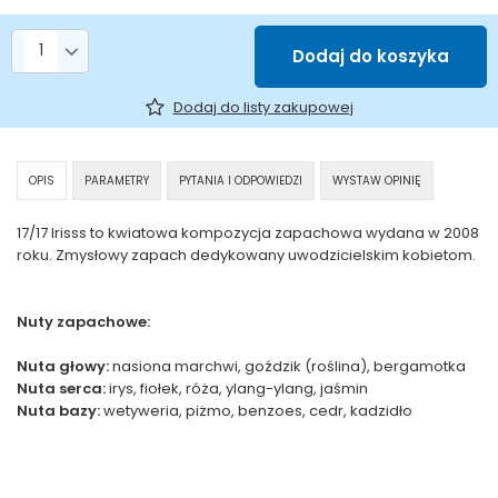
Liczba produktów
Dodaj do koszyka
Dodaj do listy zakupowej
OPIS
PARAMETRY
PYTANIA I ODPOWIEDZI
WYSTAW OPINIĘ
17/17 Irisss to kwiatowa kompozycja zapachowa wydana w 2008
roku. Zmysłowy zapach dedykowany uwodzicielskim kobietom.
Nuty zapachowe:
Nuta głowy:
nasiona marchwi, goździk (roślina), bergamotka
Nuta serca:
irys, fiołek, róża, ylang-ylang, jaśmin
Nuta bazy:
wetyweria, piżmo, benzoes, cedr, kadzidło