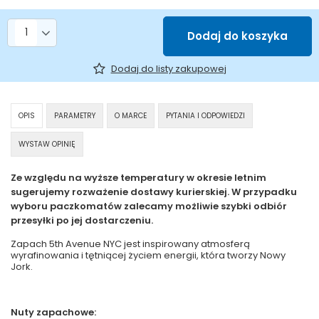
Liczba produktów
Dodaj do koszyka
Dodaj do listy zakupowej
OPIS
PARAMETRY
O MARCE
PYTANIA I ODPOWIEDZI
WYSTAW OPINIĘ
Ze względu na wyższe temperatury w okresie letnim
sugerujemy rozważenie dostawy kurierskiej. W przypadku
wyboru paczkomatów zalecamy możliwie szybki odbiór
przesyłki po jej dostarczeniu.
Zapach 5th Avenue NYC jest inspirowany atmosferą
wyrafinowania i tętniącej życiem energii, która tworzy Nowy
Jork.
Nuty zapachowe: