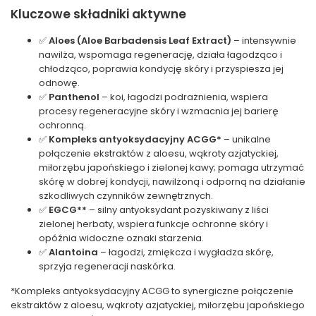
Kluczowe składniki aktywne
✅
Aloes (Aloe Barbadensis Leaf Extract)
– intensywnie
nawilża, wspomaga regenerację, działa łagodząco i
chłodząco, poprawia kondycję skóry i przyspiesza jej
odnowę.
✅
Panthenol
– koi, łagodzi podrażnienia, wspiera
procesy regeneracyjne skóry i wzmacnia jej barierę
ochronną.
✅
Kompleks antyoksydacyjny ACGG*
– unikalne
połączenie ekstraktów z aloesu, wąkroty azjatyckiej,
miłorzębu japońskiego i zielonej kawy; pomaga utrzymać
skórę w dobrej kondycji, nawilżoną i odporną na działanie
szkodliwych czynników zewnętrznych.
✅
EGCG**
– silny antyoksydant pozyskiwany z liści
zielonej herbaty, wspiera funkcje ochronne skóry i
opóźnia widoczne oznaki starzenia.
✅
Alantoina
– łagodzi, zmiękcza i wygładza skórę,
sprzyja regeneracji naskórka.
*Kompleks antyoksydacyjny ACGG to synergiczne połączenie
ekstraktów z aloesu, wąkroty azjatyckiej, miłorzębu japońskiego