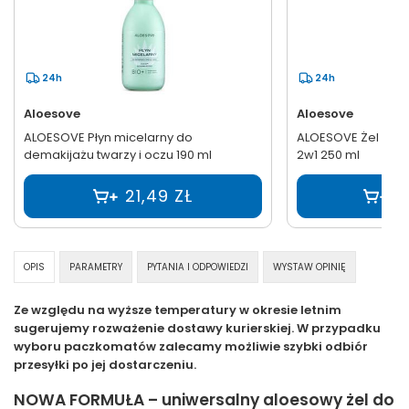
24h
24h
Aloesove
Aloesove
ALOESOVE Płyn micelarny do
ALOESOVE Żel pod 
demakijażu twarzy i oczu 190 ml
2w1 250 ml
21,49 ZŁ
2
OPIS
PARAMETRY
PYTANIA I ODPOWIEDZI
WYSTAW OPINIĘ
Ze względu na wyższe temperatury w okresie letnim
sugerujemy rozważenie dostawy kurierskiej. W przypadku
wyboru paczkomatów zalecamy możliwie szybki odbiór
przesyłki po jej dostarczeniu.
NOWA FORMUŁA – uniwersalny aloesowy żel do