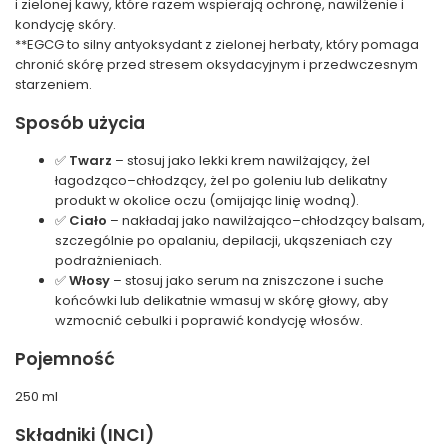
i zielonej kawy, które razem wspierają ochronę, nawilżenie i
kondycję skóry.
**EGCG to silny antyoksydant z zielonej herbaty, który pomaga
chronić skórę przed stresem oksydacyjnym i przedwczesnym
starzeniem.
Sposób użycia
✅
Twarz
– stosuj jako lekki krem nawilżający, żel
łagodząco–chłodzący, żel po goleniu lub delikatny
produkt w okolice oczu (omijając linię wodną).
✅
Ciało
– nakładaj jako nawilżająco–chłodzący balsam,
szczególnie po opalaniu, depilacji, ukąszeniach czy
podrażnieniach.
✅
Włosy
– stosuj jako serum na zniszczone i suche
końcówki lub delikatnie wmasuj w skórę głowy, aby
wzmocnić cebulki i poprawić kondycję włosów.
Pojemność
250 ml
Składniki (INCI)