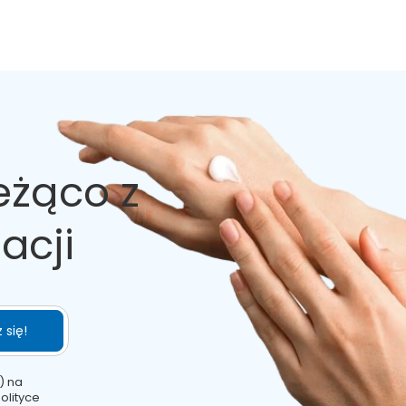
eżąco z
acji
 się!
) na
olityce