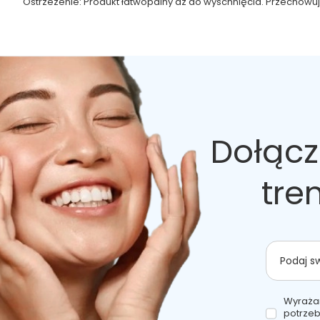
Ostrzeżenie: Produkt łatwopalny aż do wyschnięcia. Przechowuj z
Dołącz
tre
Podaj s
Wyraża
potrzeb