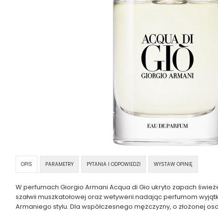
OPIS
PARAMETRY
PYTANIA I ODPOWIEDZI
WYSTAW OPINIĘ
W perfumach Giorgio Armani Acqua di Gio ukryto zapach świeżej
szałwii muszkatołowej oraz wetywerii nadając perfumom wyjątk
Armaniego stylu. Dla współczesnego mężczyzny, o złożonej os