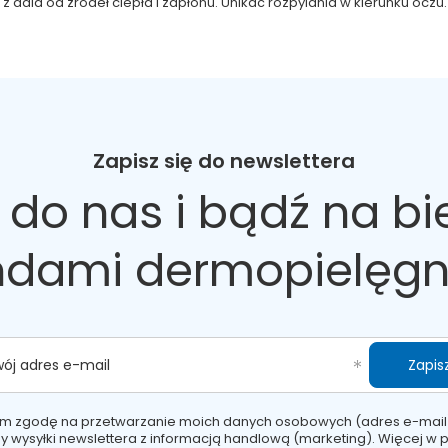
 dala od źródeł ciepła i zapłonu. Unikać rozpylania w kierunku oczu.
Zapisz się do newslettera
 do nas
i bądź na bi
ndami dermopielęgn
Zapisz
wój adres e-mail
m zgodę na przetwarzanie moich danych osobowych (adres e-mail
y wysyłki newslettera z informacją handlową (marketing). Więcej w
p