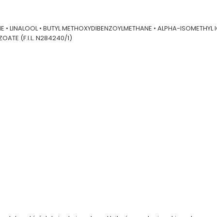
 • LINALOOL • BUTYL METHOXYDIBENZOYLMETHANE • ALPHA-ISOMETHYL ION
ATE (F.I.L. N284240/1)