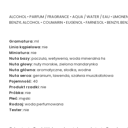
ALCOHOL • PARFUM / FRAGRANCE • AQUA / WATER / EAU • LIMONENE
BENZYL ALCOHOL • COUMARIN • EUGENOL • FARNESOL • BENZYL BENZO
Gramatura:
ml
Linia kąpielowa:
nie
Miniatura:
nie
Nuta bazy:
paczula, wetyweria, woda mineralna hs
Nuta głowy:
nuty morskie, zielona mandarynka
Nuta główna:
aromatyczne, słodka, wodne
Nuta serca:
geranium, lawenda, szałwia muszkatołowa
Pojemność:
40
Produkt rzadki:
nie
Próbka:
nie
Płeć:
męski
Rodzaj:
woda perfumowana
Tester:
nie