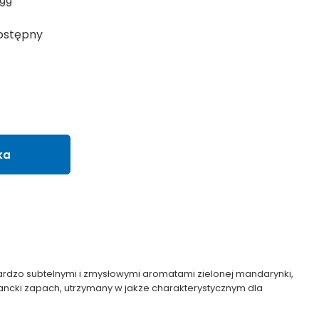
99
ostępny
ka
 bardzo subtelnymi i zmysłowymi aromatami zielonej mandarynki,
ancki zapach, utrzymany w jakże charakterystycznym dla