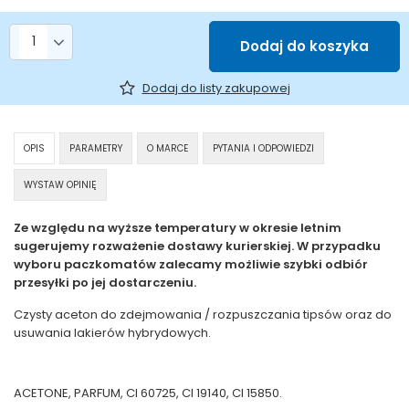
Liczba produktów
Dodaj do koszyka
Dodaj do listy zakupowej
OPIS
PARAMETRY
O MARCE
PYTANIA I ODPOWIEDZI
WYSTAW OPINIĘ
Ze względu na wyższe temperatury w okresie letnim
sugerujemy rozważenie dostawy kurierskiej. W przypadku
wyboru paczkomatów zalecamy możliwie szybki odbiór
przesyłki po jej dostarczeniu.
Czysty aceton do zdejmowania / rozpuszczania tipsów oraz do
usuwania lakierów hybrydowych.
ACETONE, PARFUM, CI 60725, CI 19140, CI 15850.