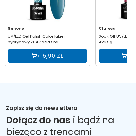
Sunone
Claresa
UV/LED Gel Polish Color lakier
Soak Off UV/LED R
hybrydowy Z04 Zosia 5ml
426 5g
5,90 ZŁ
1
Zapisz się do newslettera
Dołącz do nas
i bądź na
bieżąco z trendami