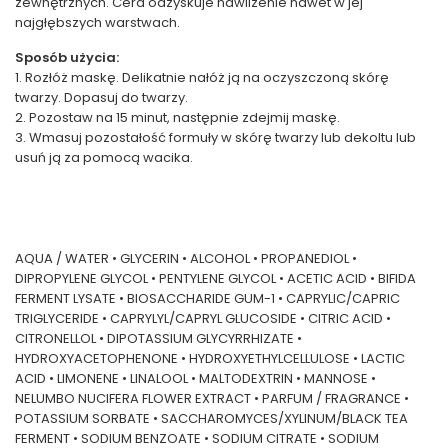
zewnętrznych. Cera odzyskuje nawilżenie nawet w jej
najgłębszych warstwach.
Sposób użycia:
1. Rozłóż maskę. Delikatnie nałóż ją na oczyszczoną skórę
twarzy. Dopasuj do twarzy.
2. Pozostaw na 15 minut, następnie zdejmij maskę.
3. Wmasuj pozostałość formuły w skórę twarzy lub dekoltu lub
usuń ją za pomocą wacika.
AQUA / WATER • GLYCERIN • ALCOHOL • PROPANEDIOL •
DIPROPYLENE GLYCOL • PENTYLENE GLYCOL • ACETIC ACID • BIFIDA
FERMENT LYSATE • BIOSACCHARIDE GUM-1 • CAPRYLIC/CAPRIC
TRIGLYCERIDE • CAPRYLYL/CAPRYL GLUCOSIDE • CITRIC ACID •
CITRONELLOL • DIPOTASSIUM GLYCYRRHIZATE •
HYDROXYACETOPHENONE • HYDROXYETHYLCELLULOSE • LACTIC
ACID • LIMONENE • LINALOOL • MALTODEXTRIN • MANNOSE •
NELUMBO NUCIFERA FLOWER EXTRACT • PARFUM / FRAGRANCE •
POTASSIUM SORBATE • SACCHAROMYCES/XYLINUM/BLACK TEA
FERMENT • SODIUM BENZOATE • SODIUM CITRATE • SODIUM