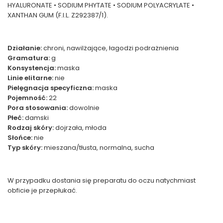
HYALURONATE • SODIUM PHYTATE • SODIUM POLYACRYLATE •
XANTHAN GUM (F.I.L. Z292387/1).
Działanie:
chroni, nawilżające, łagodzi podrażnienia
Gramatura:
g
Konsystencja:
maska
Linie elitarne:
nie
Pielęgnacja specyficzna:
maska
Pojemność:
22
Pora stosowania:
dowolnie
Płeć:
damski
Rodzaj skóry:
dojrzała, młoda
Słońce:
nie
Typ skóry:
mieszana/tłusta, normalna, sucha
W przypadku dostania się preparatu do oczu natychmiast
obficie je przepłukać.