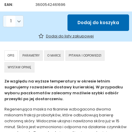
EAN:
3600542461696
Liczba produktów
Dodaj do koszyka
Dodaj do listy zakupowej
OPIS
PARAMETRY
O MARCE
PYTANIA I ODPOWIEDZI
WYSTAW OPINIĘ
Ze względu na wyższe temperatury w okresie letnim
sugerujemy rozważenie dostawy kurierskiej. W przypadku
wyboru paczkomatów zalecamy możliwie szybki odbiór
przesyłki po jej dostarczeniu.
Regenerująca maska na tkaninie wzbogacona dwoma
milionami frakcji probiotyków, które odbudowują barierę
ochronną skóry. Widocznie ukojna i nawilżona skóra już w 15
minut. Skóra jest wzmocniona i odporna na działanie czynników