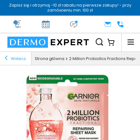
Zapisz się i otrzymaj -10 zł rabatu na pierwsze zakupy! - przy
zamówieniu min. 100 zł
Darmowa dostawa od 199 zł
14 dni na zwrot
Dermo konsultacja
KONTAKT
+48 222 
Wstecz
Strona główna
2 Million Probiotics Fractions Rep