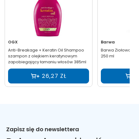
OGX
Barwa
Anti-Breakage + Keratin Oil Shampoo
Barwa Ziołowa S
szampon z olejkiem keratynowym
250 ml
zapobiegający łamaniu włosów 385ml
26,27 ZŁ
Zapisz się do newslettera