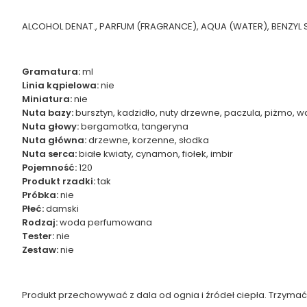
ALCOHOL DENAT., PARFUM (FRAGRANCE), AQUA (WATER), BENZYL SA
Gramatura:
ml
Linia kąpielowa:
nie
Miniatura:
nie
Nuta bazy:
bursztyn, kadzidło, nuty drzewne, paczula, piżmo, wa
Nuta głowy:
bergamotka, tangeryna
Nuta główna:
drzewne, korzenne, słodka
Nuta serca:
białe kwiaty, cynamon, fiołek, imbir
Pojemność:
120
Produkt rzadki:
tak
Próbka:
nie
Płeć:
damski
Rodzaj:
woda perfumowana
Tester:
nie
Zestaw:
nie
Produkt przechowywać z dala od ognia i źródeł ciepła. Trzymać