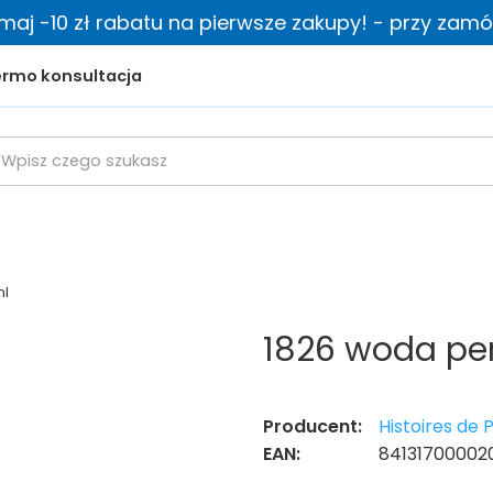
zymaj -10 zł rabatu na pierwsze zakupy! - przy zamów
rmo konsultacja
ml
1826 woda pe
Producent:
Histoires de
EAN:
84131700002