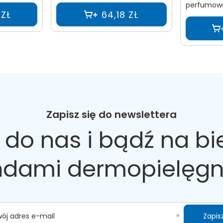
perfumowa
 ZŁ
64,18 ZŁ
Zapisz się do newslettera
 do nas
i bądź na bi
ndami dermopielęgn
Zapisz
wój adres e-mail