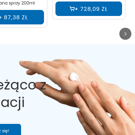
na spray 200ml
728,09 ZŁ
87,38 ZŁ
eżąco z
acji
 się!