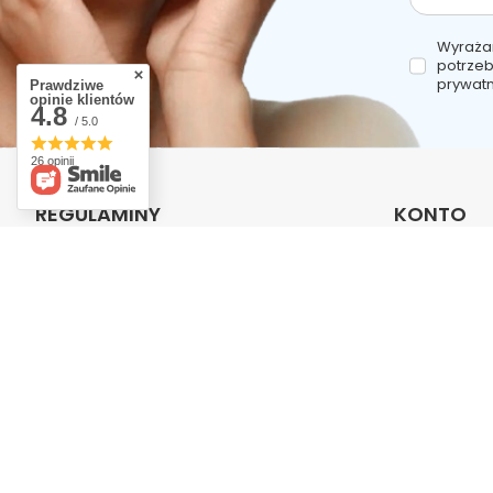
Wyraża
potrzeb
prywatn
Prawdziwe
opinie klientów
4.8
/ 5.0
26 opinii
REGULAMINY
KONTO
Informacje o sklepie
Zarejestruj si
Wysyłka
Koszyk
Sposoby płatności i prowizje
Listy zakupo
Regulamin
Lista zakupi
Polityka prywatności
Historia trans
Odstąpienie od umowy
Moje rabaty
Newsletter
Zarządzaj plikami cookie