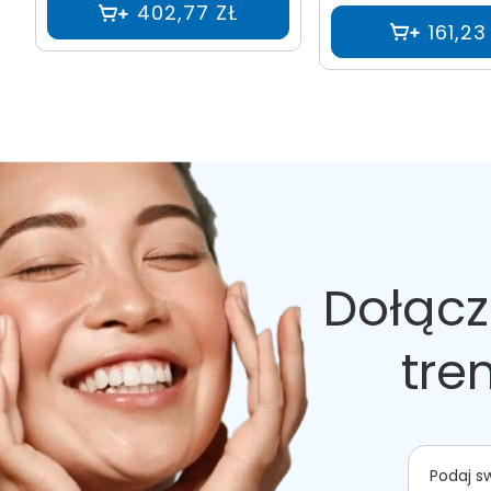
402,77 ZŁ
161,23
Dołącz
tre
Podaj s