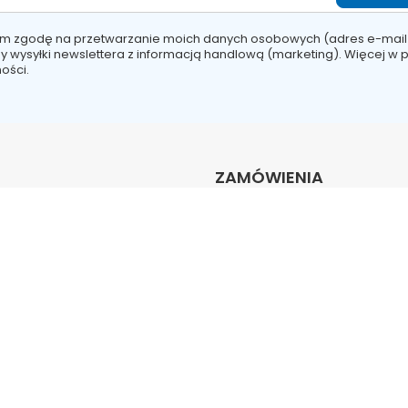
m zgodę na przetwarzanie moich danych osobowych (adres e-mail
y wysyłki newslettera z informacją handlową (marketing). Więcej w
p
ości.
ZAMÓWIENIA
ę
Status zamówienia
Śledzenie przesyłki
we
Chcę zareklamować produkt
onych produktów
Chcę odstąpić od umowy
akcji
Chcę wymienić towar