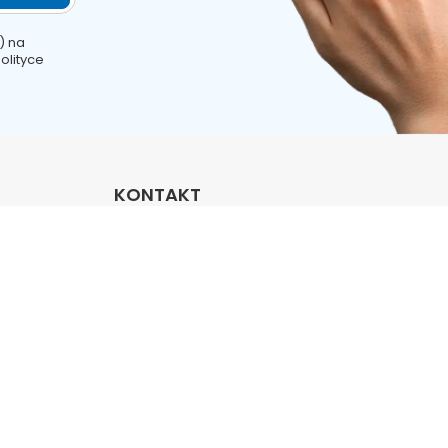
) na
olityce
KONTAKT
222 302 055
kontakt@dermoexpert.pl
Osmańska 12
,
02-823
Warszawa