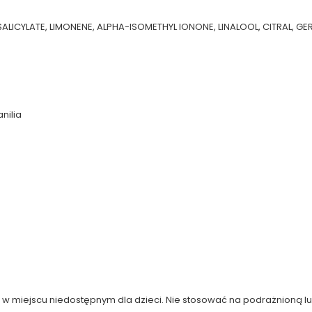
LICYLATE, LIMONENE, ALPHA-ISOMETHYL IONONE, LINALOOL, CITRAL, GE
nilia
 w miejscu niedostępnym dla dzieci. Nie stosować na podrażnioną lu