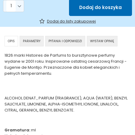
Liczba produktów
Dodaj do koszyka
Dodaj do listy zakupowej
OPIS
PARAMETRY
PYTANIA I ODPOWIEDZI
WYSTAW OPINIĘ
1826 marki Histoires de Parfums to bursztynowe perfumy
wydane w 2001 roku. Inspirowane ostatnią cesarzową Francji -
Eugenie de Montijo. Przeznaczone dla kobiet eleganckich i
pełnych temperamentu.
ALCOHOL DENAT., PARFUM (FRAGRANCE), AQUA (WATER), BENZYL
SALICYLATE, LIMONENE, ALPHA-ISOMETHYL IONONE, LINALOOL,
CITRAL, GERANIOL, BENZYL BENZOATE.
Gramatura:
ml