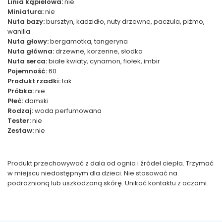
Linia kąpielowa:
nie
Miniatura:
nie
Nuta bazy:
bursztyn, kadzidło, nuty drzewne, paczula, piżmo,
wanilia
Nuta głowy:
bergamotka, tangeryna
Nuta główna:
drzewne, korzenne, słodka
Nuta serca:
białe kwiaty, cynamon, fiołek, imbir
Pojemność:
60
Produkt rzadki:
tak
Próbka:
nie
Płeć:
damski
Rodzaj:
woda perfumowana
Tester:
nie
Zestaw:
nie
Produkt przechowywać z dala od ognia i źródeł ciepła. Trzymać
w miejscu niedostępnym dla dzieci. Nie stosować na
podrażnioną lub uszkodzoną skórę. Unikać kontaktu z oczami.