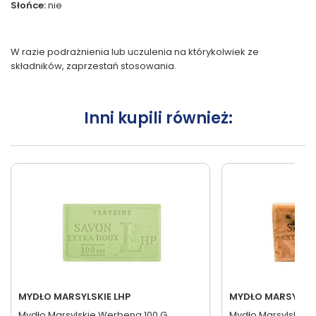
Słońce:
nie
W razie podrażnienia lub uczulenia na którykolwiek ze
składników, zaprzestań stosowania.
Inni kupili również:
MYDŁO MARSYLSKIE LHP
MYDŁO MARSYLSKI
Mydło Marsylskie Werbena 100 G
Mydło Marsylskie Pł