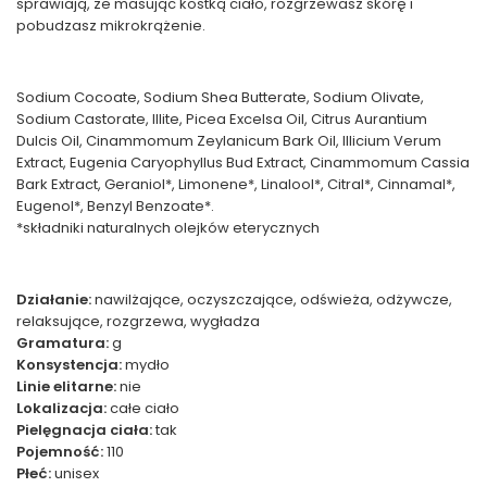
sprawiają, że masując kostką ciało, rozgrzewasz skórę i
pobudzasz mikrokrążenie.
Sodium Cocoate, Sodium Shea Butterate, Sodium Olivate,
Sodium Castorate, Illite, Picea Excelsa Oil, Citrus Aurantium
Dulcis Oil, Cinammomum Zeylanicum Bark Oil, Illicium Verum
Extract, Eugenia Caryophyllus Bud Extract, Cinammomum Cassia
Bark Extract, Geraniol*, Limonene*, Linalool*, Citral*, Cinnamal*,
Eugenol*, Benzyl Benzoate*.
*składniki naturalnych olejków eterycznych
Działanie:
nawilżające, oczyszczające, odświeża, odżywcze,
relaksujące, rozgrzewa, wygładza
Gramatura:
g
Konsystencja:
mydło
Linie elitarne:
nie
Lokalizacja:
całe ciało
Pielęgnacja ciała:
tak
Pojemność:
110
Płeć:
unisex