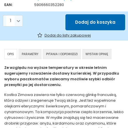
EAN:
5906660352280
Liczba produktów
Dodaj do koszyka
Dodaj do listy zakupowej
OPIS
PARAMETRY
PYTANIA I ODPOWIEDZI
WYSTAW OPINIĘ
Ze względu na wyższe temperatury w okresie letnim
sugerujemy rozważenie dostawy kurierskiej. W przypadku
wyboru paczkomatów zalecamy możliwie szybki odbiór
przesyłki po jej dostarczeniu.
Kostka Zimowa zawiera nie tylko czerwoną glinkę francuską,
która odżywi i zregeneruje Twoją skórę. Jest też wypełnione
olejkami eterycznymi: świerkowym, pomarańczowym i
cynamonowym. Ta kompozycja pachnie ciepło korzennie, lekko
cytrusowo i żywicznie. W mydle znajdują się też macerowane
drobinki przypraw: anyżu, kardamonu oraz cynamonu, które