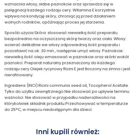
wzmacnia włosy, słabe paznokcie oraz sprawdza się w
pielęgnacji każdego rodzaju cery. Witamina E korzystnie
wpływa na kondycję skóry, chroniąc ją przed działaniem
wolnych rodników, opóźniając proces jej starzenia.
Sposób użycia:Skóra: stosować niewielką ilość preparatu
bezpośrednio na oczyszczoną skórę twarzy oraz ciała. Włosy:
wcierać delikatnie we włosy odpowiednią ilość preparatu i
pozostawić na ok. 30 min., następnie umyć włosy. Paznokcie:
niewielką ilość oleju wmasować w paznokcie oraz skórki wokół
paznokci. Preparat naturalny przeznaczony do każdego
rodzaju cery.Olejek rycynowy Ricini E jest tłoczony na zimno i jest
nierafinowany.
Ingrediens (INCI):Ricini communis seed oil, Tocopherol Acetate.
Tylko do użytku zewnętrznego.Nie stosować po upływie terminu
ważności. Nie stosować w przypadku nadwrażliwości na
którykolwiek składnik produktu.Przechowywać w temperaturze
do 25°C, w miejscu niedostępnym dla dzieci.
Inni kupili również: