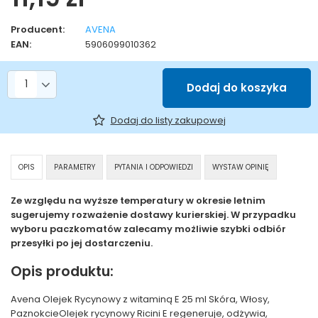
Producent:
AVENA
EAN:
5906099010362
Liczba produktów
Dodaj do koszyka
Dodaj do listy zakupowej
OPIS
PARAMETRY
PYTANIA I ODPOWIEDZI
WYSTAW OPINIĘ
Ze względu na wyższe temperatury w okresie letnim
sugerujemy rozważenie dostawy kurierskiej. W przypadku
wyboru paczkomatów zalecamy możliwie szybki odbiór
przesyłki po jej dostarczeniu.
Opis produktu:
Avena Olejek Rycynowy z witaminą E 25 ml Skóra, Włosy,
PaznokcieOlejek rycynowy Ricini E regeneruje, odżywia,