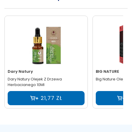
Dary Natury
BIG NATURE
Dary Natury Olejek Z Drzewa
Big Nature Olej z o
Herbacianego 10Ml
21,77 ZŁ
5