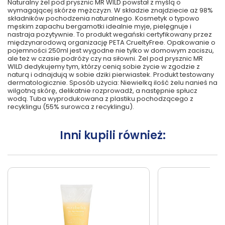
Naturalny żel pod prysznic MR WILD powstał z myślą o
wymagającej skórze mężczyzn. W składzie znajdziecie aż 98%
składników pochodzenia naturalnego. Kosmetyk o typowo
męskim zapachu bergamotki idealnie myje, pielęgnuje i
nastraja pozytywnie. To produkt wegański certyfikowany przez
międzynarodową organizację PETA CrueltyFree. Opakowanie o
pojemności 250ml jest wygodne nie tylko w domowym zaciszu,
ale też w czasie podróży czy na siłowni. Żel pod prysznic MR
WILD dedykujemy tym, którzy cenią sobie życie w zgodzie z
naturą i odnajdują w sobie dziki pierwiastek. Produkt testowany
dermatologicznie. Sposób użycia: Niewielką ilość żelu nanieś na
wilgotną skórę, delikatnie rozprowadź, a następnie spłucz
wodą. Tuba wyprodukowana z plastiku pochodzącego z
recyklingu (55% surowca z recyklingu).
Inni kupili również: