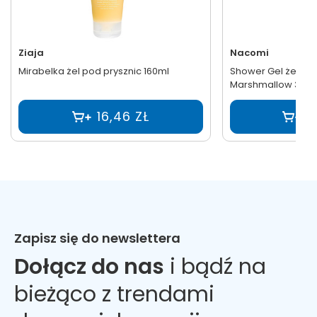
Nacomi
Ziaja
Shower Gel żel pod
Mirabelka żel pod prysznic 160ml
Marshmallow 300
2
16,46 ZŁ
Zapisz się do newslettera
Dołącz do nas
i bądź na
bieżąco z trendami