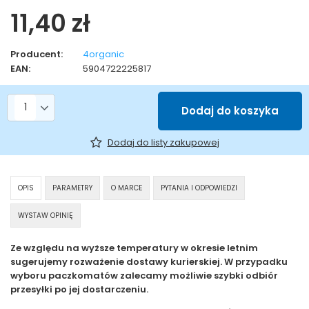
11,40 zł
Producent:
4organic
EAN:
5904722225817
Liczba produktów
Dodaj do koszyka
Dodaj do listy zakupowej
OPIS
PARAMETRY
O MARCE
PYTANIA I ODPOWIEDZI
WYSTAW OPINIĘ
Ze względu na wyższe temperatury w okresie letnim
sugerujemy rozważenie dostawy kurierskiej. W przypadku
wyboru paczkomatów zalecamy możliwie szybki odbiór
przesyłki po jej dostarczeniu.