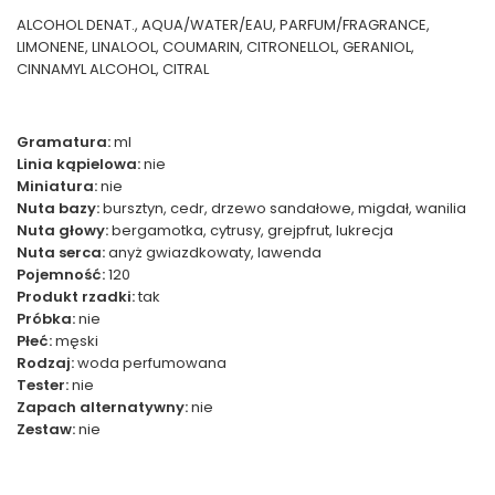
ALCOHOL DENAT., AQUA/WATER/EAU, PARFUM/FRAGRANCE,
LIMONENE, LINALOOL, COUMARIN, CITRONELLOL, GERANIOL,
CINNAMYL ALCOHOL, CITRAL
Gramatura:
ml
Linia kąpielowa:
nie
Miniatura:
nie
Nuta bazy:
bursztyn, cedr, drzewo sandałowe, migdał, wanilia
Nuta głowy:
bergamotka, cytrusy, grejpfrut, lukrecja
Nuta serca:
anyż gwiazdkowaty, lawenda
Pojemność:
120
Produkt rzadki:
tak
Próbka:
nie
Płeć:
męski
Rodzaj:
woda perfumowana
Tester:
nie
Zapach alternatywny:
nie
Zestaw:
nie