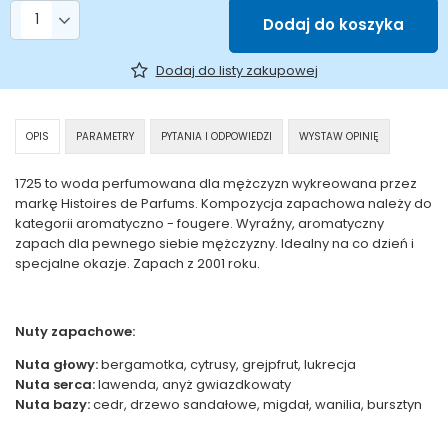
Liczba produktów
Dodaj do koszyka
Dodaj do listy zakupowej
OPIS
PARAMETRY
PYTANIA I ODPOWIEDZI
WYSTAW OPINIĘ
1725 to woda perfumowana dla mężczyzn wykreowana przez
markę Histoires de Parfums. Kompozycja zapachowa należy do
kategorii aromatyczno - fougere. Wyraźny, aromatyczny
zapach dla pewnego siebie mężczyzny. Idealny na co dzień i
specjalne okazje. Zapach z 2001 roku.
Nuty zapachowe:
Nuta głowy:
bergamotka, cytrusy, grejpfrut, lukrecja
Nuta serca:
lawenda, anyż gwiazdkowaty
Nuta bazy:
cedr, drzewo sandałowe, migdał, wanilia, bursztyn