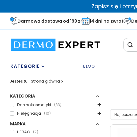
Zapisz się i otr
Darmowa dostawa od 199 zł
14 dni na zwrot
De
KATEGORIE
BLOG
Jesteś tu:
Strona główna
KATEGORIA
Dermokosmetyki
33
Wybierz sor
Pielęgnacja
10
Najlepsza t
MARKA
LIERAC
7