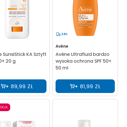
24h
e
Avène
 SunsiStick KA Sztyft
Avéne Ultrafluid bardzo
0+ 20 g
wysoka ochrona SPF 50+
50 ml
89,99 ZŁ
81,99 ZŁ
OCJA