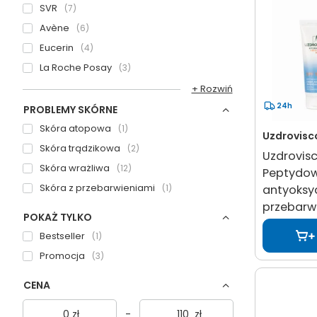
SVR
7
Avène
6
Eucerin
4
La Roche Posay
3
+ Rozwiń
24h
PROBLEMY SKÓRNE
Skóra atopowa
1
Uzdrovisc
Skóra trądzikowa
2
Uzdrovisc
Skóra wrażliwa
12
Peptydow
Skóra z przebarwieniami
1
antyoksy
przebarw
POKAŻ TYLKO
Bestseller
1
Promocja
3
CENA
zł
-
zł