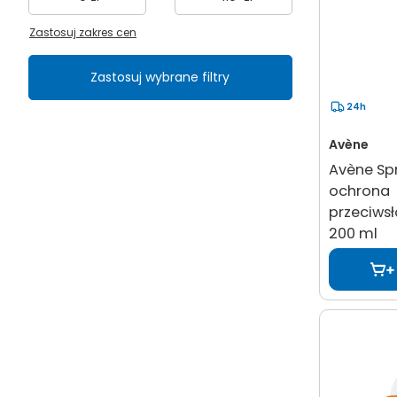
Zastosuj zakres cen
Zastosuj wybrane filtry
24h
Avène
Avène Sp
ochrona
przeciwsł
200 ml