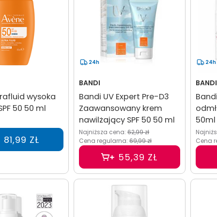
24h
24h
BANDI
BANDI
rafluid wysoka
Bandi UV Expert Pre-D3
Bandi
PF 50 50 ml
Zaawansowany krem
odmł
nawilżający SPF 50 50 ml
50ml
Najniższa cena:
62,99 zł
Najniż
81,99 ZŁ
Cena regularna:
69,99 zł
Cena r
55,39 ZŁ