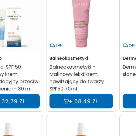
24h
24h
o
Balneokosmetyki
Derm
o, SPF 50
Balneokosmetyki -
Derma
y krem
Malinowy lekki krem
słone
dacyjny przeciw
nawilżający do twarzy
ieniom 30 ml
SPF50 70ml
32,79 ZŁ
68,49 ZŁ