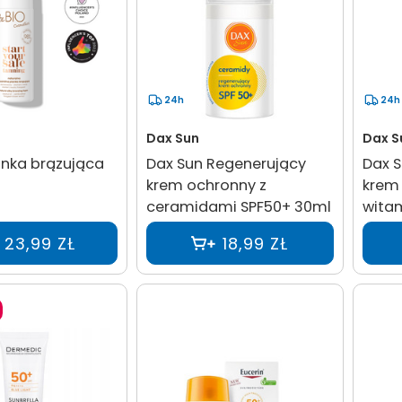
24h
24h
Dax Sun
Dax S
anka brązująca
Dax Sun Regenerujący
Dax S
krem ochronny z
krem
ceramidami SPF50+ 30ml
wita
23,99 ZŁ
18,99 ZŁ