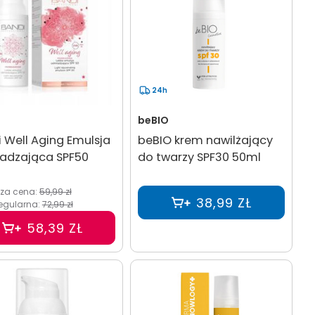
24h
beBIO
 Well Aging Emulsja
beBIO krem nawilżający
adzająca SPF50
do twarzy SPF30 50ml
sza cena:
59,99 zł
38,99 ZŁ
egularna:
72,99 zł
58,39 ZŁ