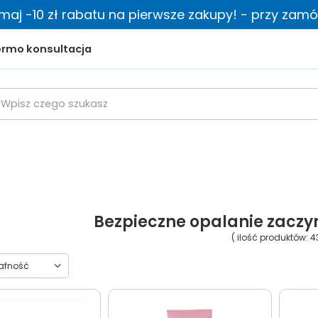
zymaj -10 zł rabatu na pierwsze zakupy! - przy zamów
rmo konsultacja
Bezpieczne opalanie zaczy
( ilość produktów:
4
towanie
rafność