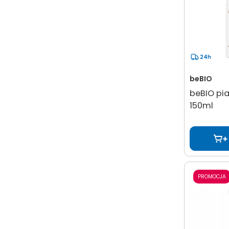
24h
beBIO
beBIO pi
150ml
PROMOCJA