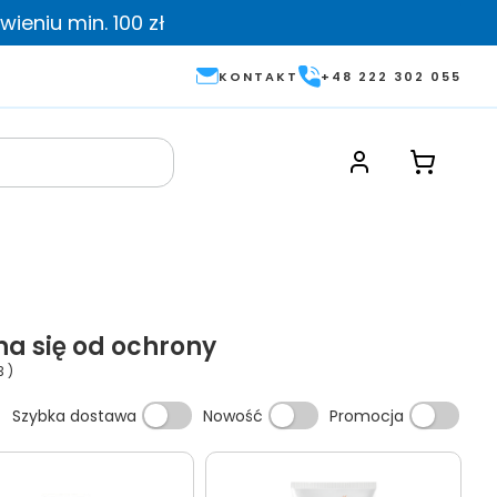
ieniu min. 100 zł
KONTAKT
+48 222 302 055
na się od ochrony
3
)
Szybka dostawa
Nowość
Promocja