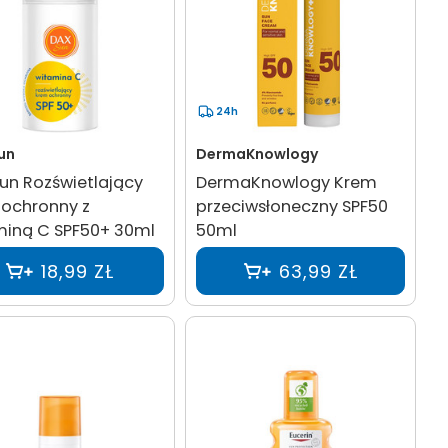
24h
un
DermaKnowlogy
un Rozświetlający
DermaKnowlogy Krem
 ochronny z
przeciwsłoneczny SPF50
miną C SPF50+ 30ml
50ml
18,99 ZŁ
63,99 ZŁ