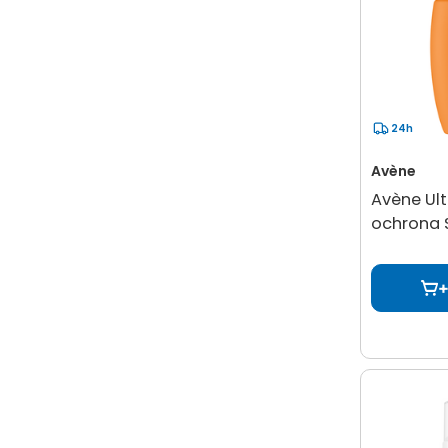
24h
Avène
Avène Ult
ochrona S