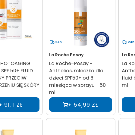
24h
24h
La Roche Posay
La Ro
 PHOTOAGING
La Roche-Posay −
La R
SPF 50+ FLUID
Anthelios, mleczko dla
Anthe
Y PRZECIW
dzieci SPF50+ od 6
fluid
ZENIU SIĘ SKÓRY
miesiąca w sprayu − 50
ml
ml
91,11 ZŁ
54,99 ZŁ