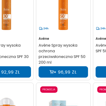
24h
24h
Avène
Avèn
ray wysoka
Avène Spray wysoka
Avène
ochrona
SPF 5
oneczna SPF 30
przeciwsłoneczna SPF 50
200 ml
92,99 ZŁ
96,99 ZŁ
PROMOCJA
PROM