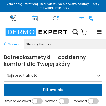
Zapisz się i otrzymaj -10 zł rabatu na pierwsze zakupy! - przy
zamówieniu min. 100 zł
Darmowa dostawa od 199 zł
14 dni na zwrot
Dermo konsultacja
KONTAKT
+48 222 
Wstecz
Strona główna
Balneokosmetyki — codzienny
komfort dla Twojej skóry
Wybierz sortowanie
Najlepsza trafność
Filtrowanie
Szybka dostawa
Nowość
Promocja