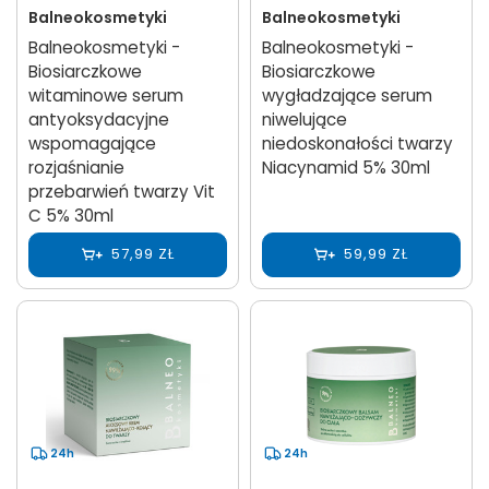
Balneokosmetyki
Balneokosmetyki
Balneokosmetyki -
Balneokosmetyki -
Biosiarczkowe
Biosiarczkowe
witaminowe serum
wygładzające serum
antyoksydacyjne
niwelujące
wspomagające
niedoskonałości twarzy
rozjaśnianie
Niacynamid 5% 30ml
przebarwień twarzy Vit
C 5% 30ml
57,99 ZŁ
59,99 ZŁ
24h
24h