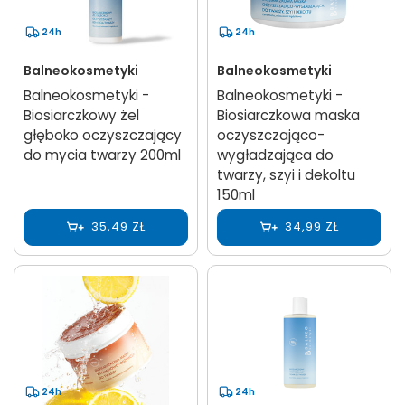
24h
24h
Balneokosmetyki
Balneokosmetyki
Balneokosmetyki -
Balneokosmetyki -
Biosiarczkowy żel
Biosiarczkowa maska
głęboko oczyszczający
oczyszczająco-
do mycia twarzy 200ml
wygładzająca do
twarzy, szyi i dekoltu
150ml
35,49 ZŁ
34,99 ZŁ
24h
24h