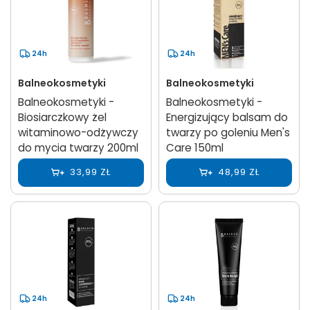
24h
24h
Balneokosmetyki
Balneokosmetyki
Balneokosmetyki -
Balneokosmetyki -
Biosiarczkowy żel
Energizujący balsam do
witaminowo-odżywczy
twarzy po goleniu Men's
do mycia twarzy 200ml
Care 150ml
33,99 ZŁ
48,99 ZŁ
24h
24h