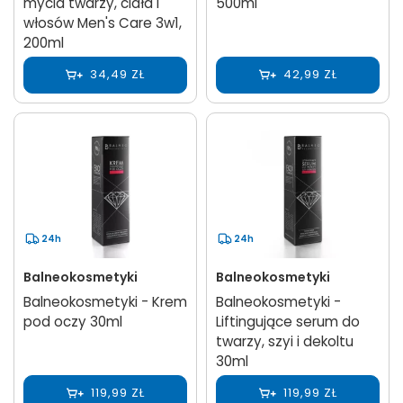
mycia twarzy, ciała i
500ml
włosów Men's Care 3w1,
200ml
34,49 ZŁ
42,99 ZŁ
24h
24h
Balneokosmetyki
Balneokosmetyki
Balneokosmetyki - Krem
Balneokosmetyki -
pod oczy 30ml
Liftingujące serum do
twarzy, szyi i dekoltu
30ml
119,99 ZŁ
119,99 ZŁ