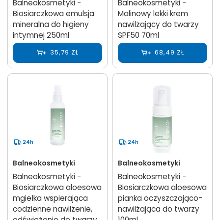
Balneokosmetyki -
Balneokosmetyki -
Biosiarczkowa emulsja
Malinowy lekki krem
mineralna do higieny
nawilżający do twarzy
intymnej 250ml
SPF50 70ml
35,79 ZŁ
68,49 ZŁ
24h
24h
Balneokosmetyki
Balneokosmetyki
Balneokosmetyki -
Balneokosmetyki -
Biosiarczkowa aloesowa
Biosiarczkowa aloesowa
mgiełka wspierająca
pianka oczyszczająco-
codzienne nawilżenie,
nawilżająca do twarzy
odświeżenie do twarzy,
100ml