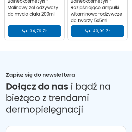
Balneokosmetyki -
Balneokosmetyki -
Malinowy żel odżywczy
Rozjaśniające ampułki
do mycia ciała 200ml
witaminowo-odżywcze
do twarzy 5x5ml
34,79 ZŁ
49,99 ZŁ
Zapisz się do newslettera
Dołącz do nas
i bądź na
bieżąco z trendami
dermopielęgnacji