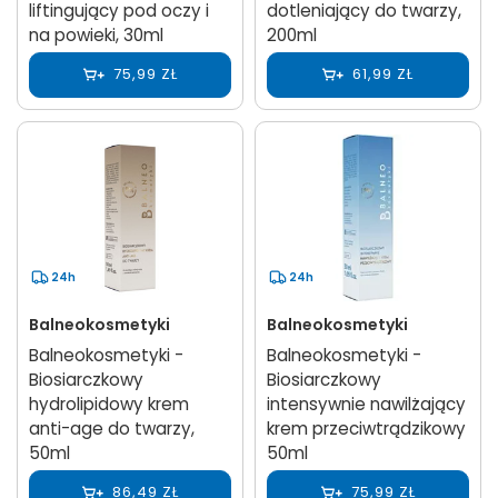
liftingujący pod oczy i
dotleniający do twarzy,
na powieki, 30ml
200ml
75,99 ZŁ
61,99 ZŁ
24h
24h
Balneokosmetyki
Balneokosmetyki
Balneokosmetyki -
Balneokosmetyki -
Biosiarczkowy
Biosiarczkowy
hydrolipidowy krem
intensywnie nawilżający
anti-age do twarzy,
krem przeciwtrądzikowy
50ml
50ml
86,49 ZŁ
75,99 ZŁ