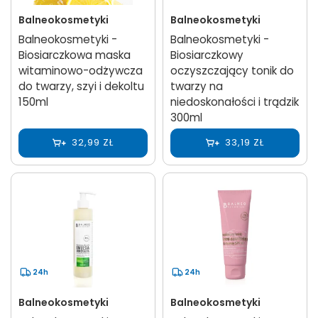
Balneokosmetyki
Balneokosmetyki
Balneokosmetyki -
Balneokosmetyki -
Biosiarczkowa maska
Biosiarczkowy
witaminowo-odżywcza
oczyszczający tonik do
do twarzy, szyi i dekoltu
twarzy na
150ml
niedoskonałości i trądzik
300ml
32,99 ZŁ
33,19 ZŁ
24h
24h
Balneokosmetyki
Balneokosmetyki