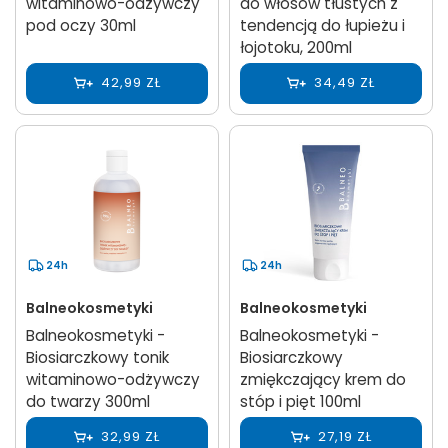
witaminowo-odżywczy
do włosów tłustych z
pod oczy 30ml
tendencją do łupieżu i
łojotoku, 200ml
42,99 ZŁ
34,49 ZŁ
24h
24h
Balneokosmetyki
Balneokosmetyki
Balneokosmetyki -
Balneokosmetyki -
Biosiarczkowy tonik
Biosiarczkowy
witaminowo-odżywczy
zmiękczający krem do
do twarzy 300ml
stóp i pięt 100ml
32,99 ZŁ
27,19 ZŁ