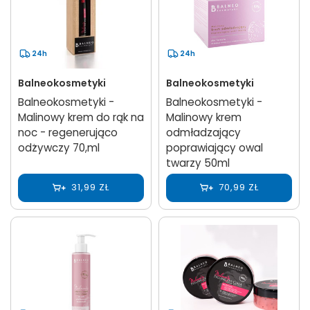
24h
24h
Balneokosmetyki
Balneokosmetyki
Balneokosmetyki -
Balneokosmetyki -
Malinowy krem do rąk na
Malinowy krem
noc - regenerująco
odmładzający
odżywczy 70,ml
poprawiający owal
twarzy 50ml
31,99 ZŁ
70,99 ZŁ