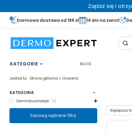
Zapisz się i otr
Darmowa dostawa od 199 zł
14 dni na zwrot
De
KATEGORIE
BLOG
Jesteś tu:
Strona główna
Oceanic
KATEGORIA
Dermokosmetyki
1
Wybierz sor
Najlepsza t
Zastosuj wybrane filtry