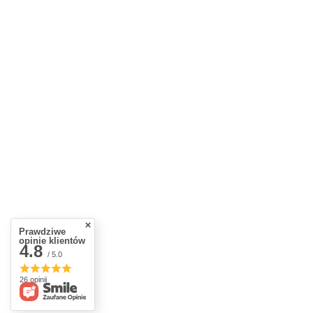
Prawdziwe
opinie klientów
4.8
/ 5.0
26 opinii