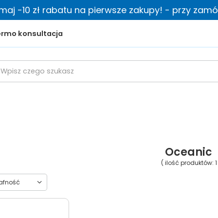
zymaj -10 zł rabatu na pierwsze zakupy! - przy zamów
rmo konsultacja
Oceanic
( ilość produktów:
1
towanie
rafność