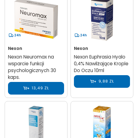
24h
24h
Nexon
Nexon
Nexon Neuromax na
Nexon Euphrasia Hyalo
wsparcie funkcji
0,4% Nawilżające Krople
psychologicznych 30
Do Oczu 10ml
kaps.
9,88 ZŁ
13,49 ZŁ