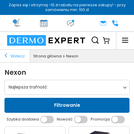
Zapisz się i otrzymaj -10 zł rabatu na pierwsze zakupy! - przy
zamówieniu min. 100 zł
Darmowa dostawa od 199 zł
14 dni na zwrot
Dermo konsultacja
KONTAKT
+48 222 
Wstecz
Strona główna
Nexon
Nexon
Wybierz sortowanie
Najlepsza trafność
Filtrowanie
Szybka dostawa
Nowość
Promocja