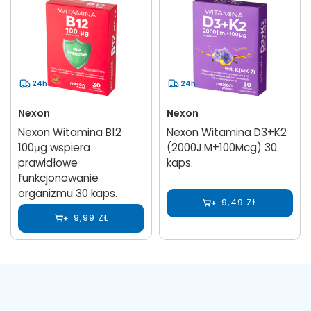
24h
24h
Nexon
Nexon
Nexon Witamina B12
Nexon Witamina D3+K2
100μg wspiera
(2000J.M+100Mcg) 30
prawidłowe
kaps.
funkcjonowanie
organizmu 30 kaps.
9,49 ZŁ
9,99 ZŁ