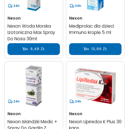
24h
24h
Nexon
Nexon
Nexon Woda Morska
Mediprolac dla dzieci
Izotoniczna Max Spray
Immuno krople 5 ml
Do Nosa 30ml
9,48 ZŁ
10,99 ZŁ
24h
24h
Nexon
Nexon
Nexon Islandzki Medic +
Nexon Lipiredox K Plus 30
Spray Do Gardła Z
kaps.