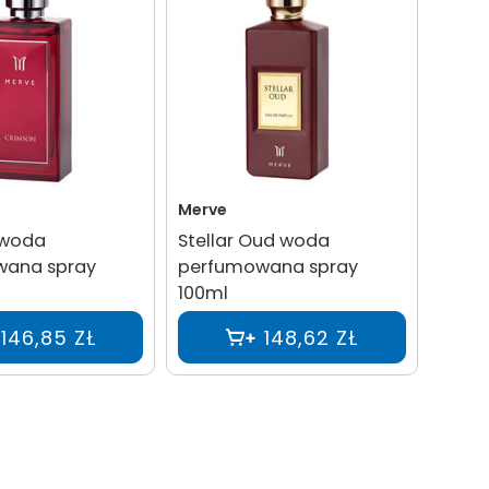
Merve
 woda
Stellar Oud woda
wana spray
perfumowana spray
100ml
146,85 ZŁ
148,62 ZŁ