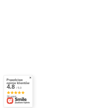
Prawdziwe
opinie klientów
4.8
/ 5.0
26 opinii