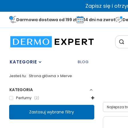
Zapisz się i otr
Darmowa dostawa od 199 zł
14 dni na zwrot
De
KATEGORIE
BLOG
Jesteś tu:
Strona główna
Merve
KATEGORIA
Perfumy
2
Wybierz sor
Najlepsza t
Zastosuj wybrane filtry