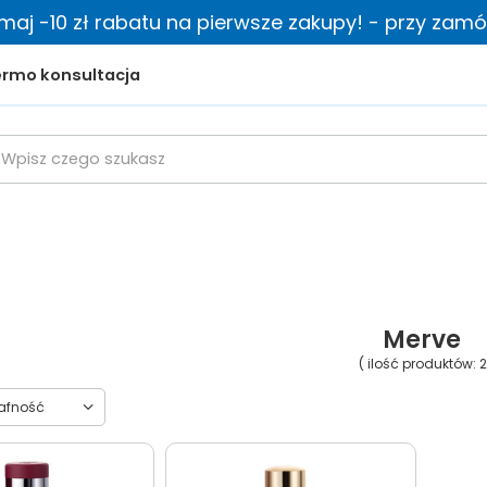
zymaj -10 zł rabatu na pierwsze zakupy! - przy zamów
rmo konsultacja
Merve
( ilość produktów:
2
towanie
rafność