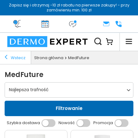
Zapisz się i otrzymaj -10 zł rabatu na pierwsze zakupy! - przy
zamówieniu min. 100 zł
Darmowa dostawa od 199 zł
14 dni na zwrot
Dermo konsultacja
KONTAKT
+48 222 
Wstecz
Strona główna
MedFuture
MedFuture
Wybierz sortowanie
Najlepsza trafność
Filtrowanie
Szybka dostawa
Nowość
Promocja