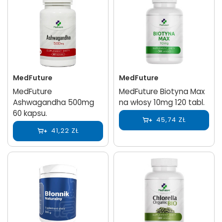
MedFuture
MedFuture
MedFuture
MedFuture Biotyna Max
Ashwagandha 500mg
na włosy 10mg 120 tabl.
60 kapsu.
45,74 ZŁ
41,22 ZŁ