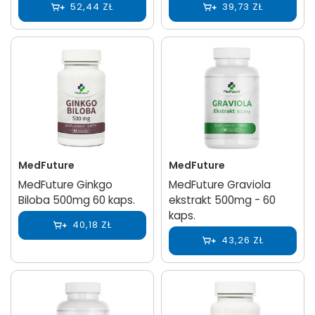
52,44 ZŁ
39,73 ZŁ
MedFuture
MedFuture
MedFuture Ginkgo
MedFuture Graviola
Biloba 500mg 60 kaps.
ekstrakt 500mg - 60
kaps.
40,18 ZŁ
43,26 ZŁ