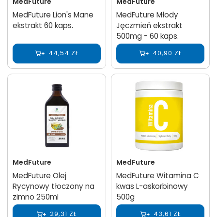
MedFuture
MedFuture
MedFuture Lion's Mane
MedFuture Młody
ekstrakt 60 kaps.
Jęczmień ekstrakt
500mg - 60 kaps.
44,54 ZŁ
40,90 ZŁ
MedFuture
MedFuture
MedFuture Olej
MedFuture Witamina C
Rycynowy tłoczony na
kwas L-askorbinowy
zimno 250ml
500g
29,31 ZŁ
43,61 ZŁ