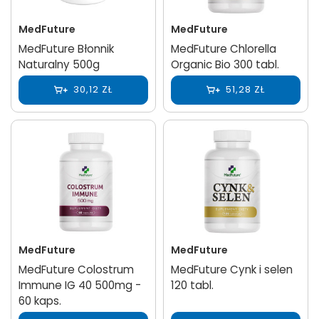
MedFuture
MedFuture
MedFuture Błonnik
MedFuture Chlorella
Naturalny 500g
Organic Bio 300 tabl.
30,12 ZŁ
51,28 ZŁ
MedFuture
MedFuture
MedFuture Colostrum
MedFuture Cynk i selen
Immune IG 40 500mg -
120 tabl.
60 kaps.