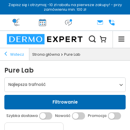
Zapisz się i otrzymaj -10 zł rabatu na pierwsze zakupy! - przy
zamówieniu min. 100 zł
Darmowa dostawa od 199 zł
14 dni na zwrot
Dermo konsultacja
KONTAKT
+48 222 
Wstecz
Strona główna
Pure Lab
Pure Lab
Wybierz sortowanie
Najlepsza trafność
Filtrowanie
Szybka dostawa
Nowość
Promocja