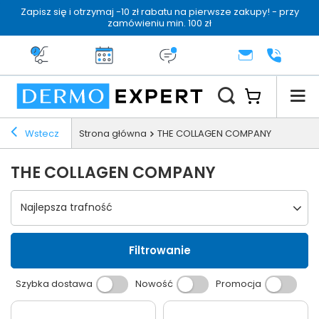
Zapisz się i otrzymaj -10 zł rabatu na pierwsze zakupy! - przy
zamówieniu min. 100 zł
Darmowa dostawa od 199 zł
14 dni na zwrot
Dermo konsultacja
KONTAKT
+48 222 
Wstecz
Strona główna
THE COLLAGEN COMPANY
THE COLLAGEN COMPANY
Wybierz sortowanie
Najlepsza trafność
Filtrowanie
Szybka dostawa
Nowość
Promocja