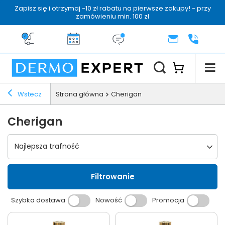
Zapisz się i otrzymaj -10 zł rabatu na pierwsze zakupy! - przy
zamówieniu min. 100 zł
Darmowa dostawa od 199 zł
14 dni na zwrot
Dermo konsultacja
KONTAKT
+48 222 
Wstecz
Strona główna
Cherigan
Cherigan
Wybierz sortowanie
Najlepsza trafność
Filtrowanie
Szybka dostawa
Nowość
Promocja