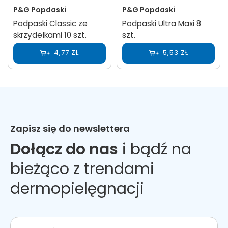
P&G Popdaski
P&G Popdaski
Podpaski Classic ze
Podpaski Ultra Maxi 8
skrzydełkami 10 szt.
szt.
4,77 ZŁ
5,53 ZŁ
Zapisz się do newslettera
Dołącz do nas
i bądź na
bieżąco z trendami
dermopielęgnacji