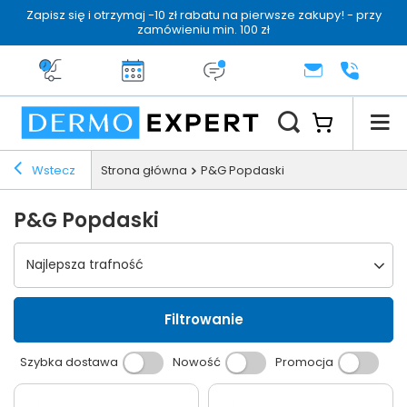
Zapisz się i otrzymaj -10 zł rabatu na pierwsze zakupy! - przy
zamówieniu min. 100 zł
Darmowa dostawa od 199 zł
14 dni na zwrot
Dermo konsultacja
KONTAKT
+48 222 
Wstecz
Strona główna
P&G Popdaski
P&G Popdaski
Wybierz sortowanie
Najlepsza trafność
Filtrowanie
Szybka dostawa
Nowość
Promocja