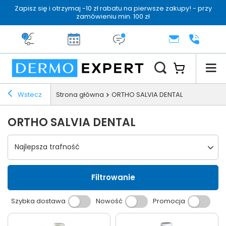
Zapisz się i otrzymaj -10 zł rabatu na pierwsze zakupy! - przy
zamówieniu min. 100 zł
Darmowa dostawa od 199 zł
14 dni na zwrot
Dermo konsultacja
KONTAKT
+48 222 
Wstecz
Strona główna
ORTHO SALVIA DENTAL
ORTHO SALVIA DENTAL
Wybierz sortowanie
Najlepsza trafność
Filtrowanie
Szybka dostawa
Nowość
Promocja