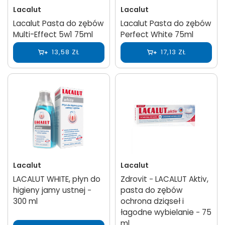
Lacalut
Lacalut
Lacalut Pasta do zębów
Lacalut Pasta do zębów
Multi-Effect 5w1 75ml
Perfect White 75ml
13,58 ZŁ
17,13 ZŁ
Lacalut
Lacalut
LACALUT WHITE, płyn do
Zdrovit − LACALUT Aktiv,
higieny jamy ustnej −
pasta do zębów
300 ml
ochrona dziąseł i
łagodne wybielanie − 75
ml