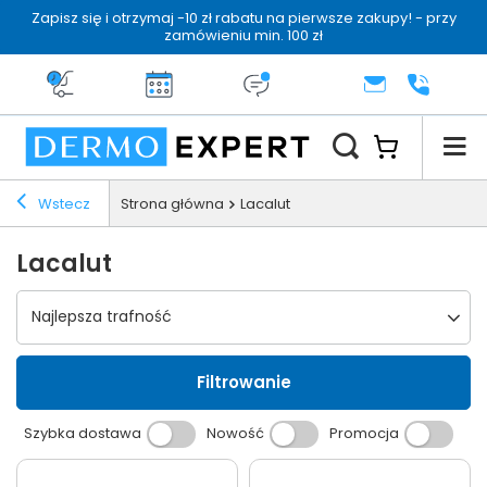
Zapisz się i otrzymaj -10 zł rabatu na pierwsze zakupy! - przy
zamówieniu min. 100 zł
Darmowa dostawa od 199 zł
14 dni na zwrot
Dermo konsultacja
KONTAKT
+48 222 
Wstecz
Strona główna
Lacalut
Lacalut
Wybierz sortowanie
Najlepsza trafność
Filtrowanie
Szybka dostawa
Nowość
Promocja