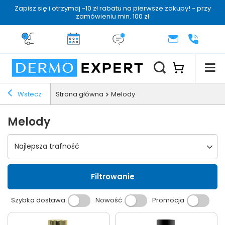
Zapisz się i otrzymaj -10 zł rabatu na pierwsze zakupy! - przy
zamówieniu min. 100 zł
Darmowa dostawa od 199 zł
14 dni na zwrot
Dermo konsultacja
KONTAKT
+48 222 
Wstecz
Strona główna
Melody
Melody
Wybierz sortowanie
Najlepsza trafność
Filtrowanie
Szybka dostawa
Nowość
Promocja