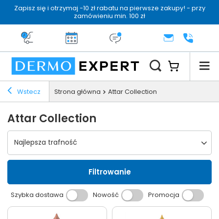
Zapisz się i otrzymaj -10 zł rabatu na pierwsze zakupy! - przy
zamówieniu min. 100 zł
Darmowa dostawa od 199 zł
14 dni na zwrot
Dermo konsultacja
KONTAKT
+48 222 
Wstecz
Strona główna
Attar Collection
Attar Collection
Wybierz sortowanie
Najlepsza trafność
Filtrowanie
Szybka dostawa
Nowość
Promocja