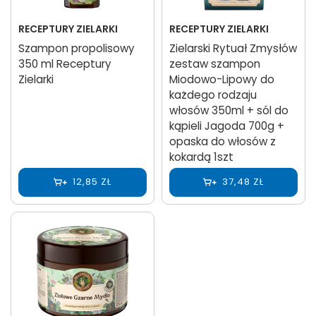
RECEPTURY ZIELARKI
RECEPTURY ZIELARKI
Szampon propolisowy
Zielarski Rytuał Zmysłów
350 ml Receptury
zestaw szampon
Zielarki
Miodowo-Lipowy do
każdego rodzaju
włosów 350ml + sól do
kąpieli Jagoda 700g +
opaska do włosów z
kokardą 1szt
12,85 ZŁ
37,48 ZŁ