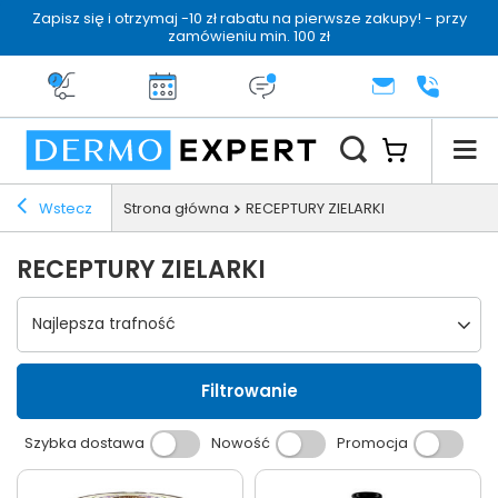
Zapisz się i otrzymaj -10 zł rabatu na pierwsze zakupy! - przy
zamówieniu min. 100 zł
Darmowa dostawa od 199 zł
14 dni na zwrot
Dermo konsultacja
KONTAKT
+48 222 
Wstecz
Strona główna
RECEPTURY ZIELARKI
RECEPTURY ZIELARKI
Wybierz sortowanie
Najlepsza trafność
Filtrowanie
Szybka dostawa
Nowość
Promocja