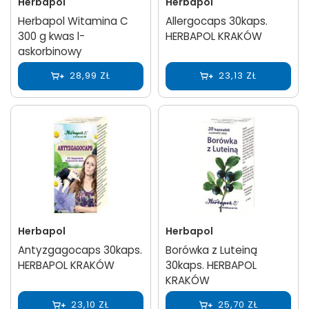
Herbapol
Herbapol
Herbapol Witamina C
Allergocaps 30kaps.
300 g kwas l-
HERBAPOL KRAKÓW
askorbinowy
28,99 ZŁ
23,13 ZŁ
Herbapol
Herbapol
Antyzgagocaps 30kaps.
Borówka z Luteiną
HERBAPOL KRAKÓW
30kaps. HERBAPOL
KRAKÓW
23,10 ZŁ
25,70 ZŁ