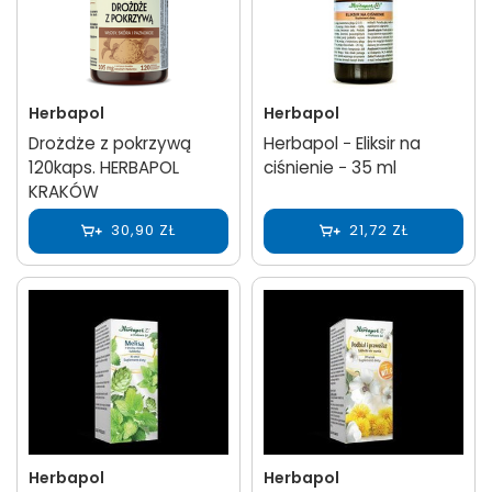
Herbapol
Herbapol
Drożdże z pokrzywą
Herbapol − Eliksir na
120kaps. HERBAPOL
ciśnienie − 35 ml
KRAKÓW
30,90 ZŁ
21,72 ZŁ
Herbapol
Herbapol