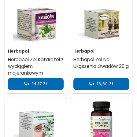
Herbapol
Herbapol
Herbapol Żel Katarożel z
Herbapol Żel Na
wyciągiem
Ukąszenia Owadów 20 g
majerankowym
14,17 ZŁ
13,59 ZŁ