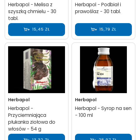
Herbapol − Melisa z
Herbapol − Podbiał i
szyszką chmielu − 30
prawoślaz − 30 tabl.
tabl.
15,45 ZŁ
15,79 ZŁ
Herbapol
Herbapol
Herbapol −
Herbapol − Syrop na sen
Przyciemniająca
− 100 ml
płukanka ziołowa do
włosów − 54 g
13,32 ZŁ
25,97 ZŁ