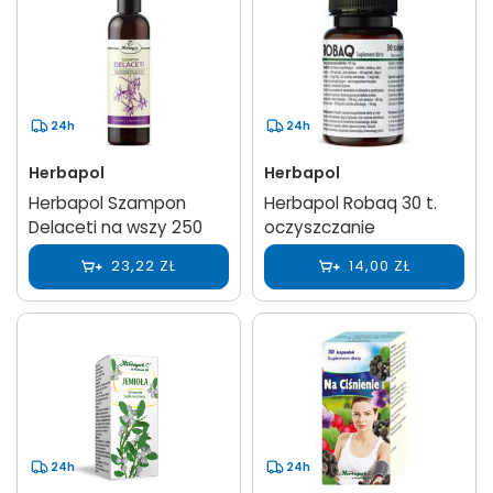
24h
24h
Herbapol
Herbapol
Herbapol Szampon
Herbapol Robaq 30 t.
Delaceti na wszy 250
oczyszczanie
23,22 ZŁ
14,00 ZŁ
24h
24h