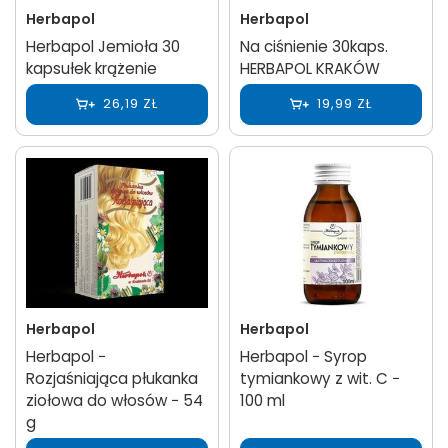
Herbapol
Herbapol
Herbapol Jemioła 30
Na ciśnienie 30kaps.
kapsułek krążenie
HERBAPOL KRAKÓW
26,19 ZŁ
19,99 ZŁ
Herbapol
Herbapol
Herbapol −
Herbapol − Syrop
Rozjaśniająca płukanka
tymiankowy z wit. C −
ziołowa do włosów − 54
100 ml
g