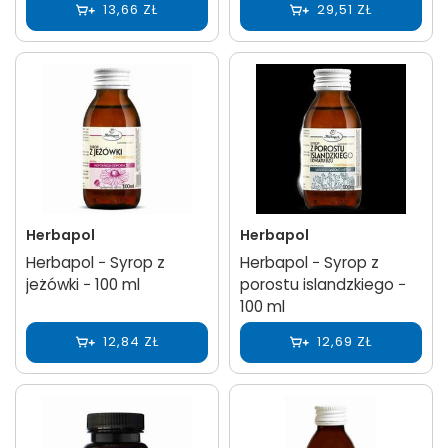
13,66 ZŁ
29,51 ZŁ
Herbapol
Herbapol
Herbapol − Syrop z
Herbapol − Syrop z
jeżówki − 100 ml
porostu islandzkiego −
100 ml
12,84 ZŁ
12,69 ZŁ