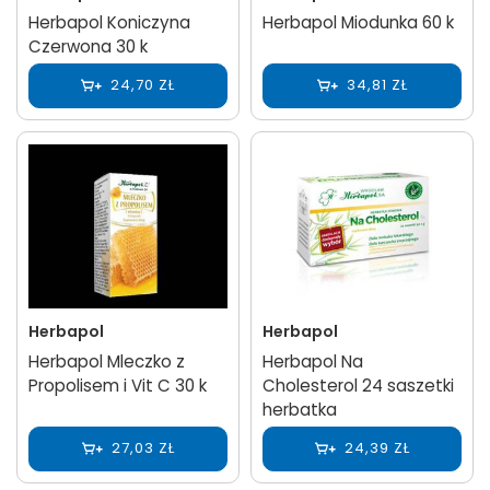
Herbapol Koniczyna
Herbapol Miodunka 60 k
Czerwona 30 k
24,70 ZŁ
34,81 ZŁ
Herbapol
Herbapol
Herbapol Mleczko z
Herbapol Na
Propolisem i Vit C 30 k
Cholesterol 24 saszetki
herbatka
27,03 ZŁ
24,39 ZŁ