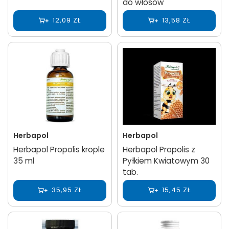
do włosów
12,09 ZŁ
13,58 ZŁ
Herbapol
Herbapol
Herbapol Propolis krople
Herbapol Propolis z
35 ml
Pyłkiem Kwiatowym 30
tab.
35,95 ZŁ
15,45 ZŁ