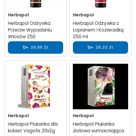
Herbapol
Herbapol
Herbapol Odżywka
Herbapol Odżywka z
Przeciw Wypadaniu
Łopianem i Kozieradką
Włosów 250
250 ml
29,86 ZŁ
26,33 ZŁ
Herbapol
Herbapol
Herbapol Płukanka dla
Herbapol Płukanka
kobiet Vagofix 20x2g
ziołowa wzmacniająca