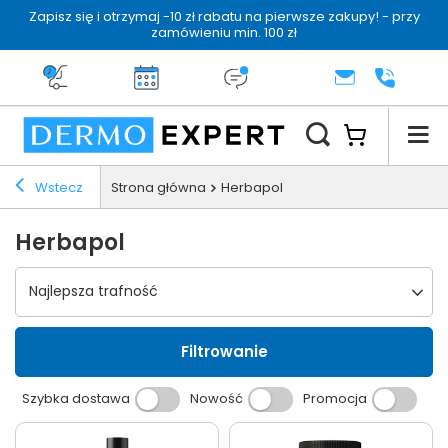
Zapisz się i otrzymaj -10 zł rabatu na pierwsze zakupy! - przy
zamówieniu min. 100 zł
Darmowa dostawa od 199 zł
14 dni na zwrot
Dermo konsultacja
KONTAKT
+48 222 
Wstecz
Strona główna
Herbapol
Herbapol
Wybierz sortowanie
Najlepsza trafność
Filtrowanie
Szybka dostawa
Nowość
Promocja