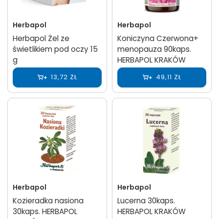
Herbapol
Herbapol
Herbapol Żel ze
Koniczyna Czerwona+
świetlikiem pod oczy 15
menopauza 90kaps.
g
HERBAPOL KRAKÓW
13,72 ZŁ
49,11 ZŁ
Herbapol
Herbapol
Kozieradka nasiona
Lucerna 30kaps.
30kaps. HERBAPOL
HERBAPOL KRAKÓW