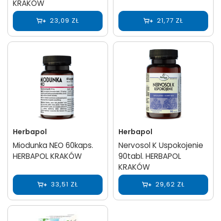
KRAKÓW
23,09 ZŁ
21,77 ZŁ
Herbapol
Herbapol
Miodunka NEO 60kaps.
Nervosol K Uspokojenie
HERBAPOL KRAKÓW
90tabl. HERBAPOL
KRAKÓW
33,51 ZŁ
29,62 ZŁ