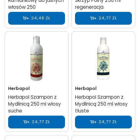
Rumiankowy do jasnych
Skrzyp Polny 250 ml
włosów 250
regeneracja
24,46 ZŁ
24,77 ZŁ
Herbapol
Herbapol
Herbapol Szampon z
Herbapol Szampon z
Mydlinicą 250 ml włosy
Mydlinicą 250 ml włosy
suche
tłuste
24,77 ZŁ
24,77 ZŁ