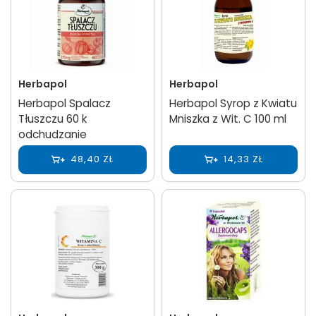
Herbapol
Herbapol
Herbapol Spalacz
Herbapol Syrop z Kwiatu
Tłuszczu 60 k
Mniszka z Wit. C 100 ml
odchudzanie
48,40 ZŁ
14,33 ZŁ