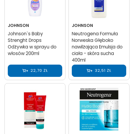
JOHNSON
JOHNSON
Johnson`s Baby
Neutrogena Formuła
Strenght Drops
Norweska Głęboko
Odżywka w sprayu do
nawilżająca Emulsja do
włosów 200ml
ciała - skóra sucha
400ml
22,70 ZŁ
32,51 ZŁ