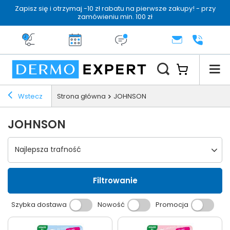
Zapisz się i otrzymaj -10 zł rabatu na pierwsze zakupy! - przy
zamówieniu min. 100 zł
Darmowa dostawa od 199 zł
14 dni na zwrot
Dermo konsultacja
KONTAKT
+48 222 
Wstecz
Strona główna
JOHNSON
JOHNSON
Wybierz sortowanie
Najlepsza trafność
Filtrowanie
Szybka dostawa
Nowość
Promocja