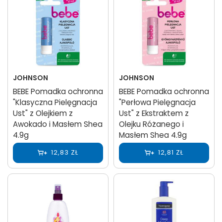
JOHNSON
JOHNSON
BEBE Pomadka ochronna
BEBE Pomadka ochronna
"Klasyczna Pielęgnacja
"Perłowa Pielęgnacja
Ust" z Olejkiem z
Ust" z Ekstraktem z
Awokado i Masłem Shea
Olejku Różanego i
4.9g
Masłem Shea 4.9g
12,83 ZŁ
12,81 ZŁ