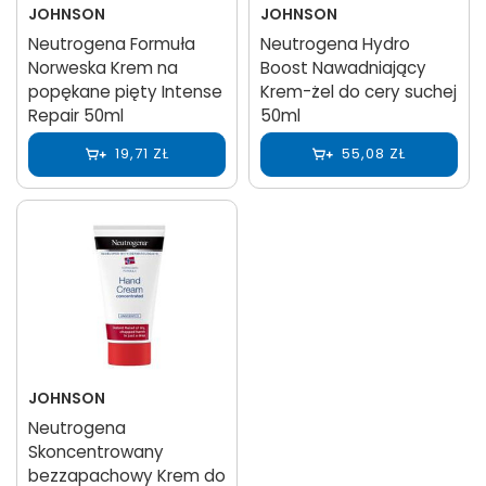
JOHNSON
JOHNSON
Neutrogena Formuła
Neutrogena Hydro
Norweska Krem na
Boost Nawadniający
popękane pięty Intense
Krem-żel do cery suchej
Repair 50ml
50ml
19,71 ZŁ
55,08 ZŁ
JOHNSON
Neutrogena
Skoncentrowany
bezzapachowy Krem do