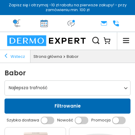
Zapisz się i otrzymaj -10 zł rabatu na pierwsze zakupy! - przy
zamówieniu min. 100 zł
Darmowa dostawa od 199 zł
14 dni na zwrot
Dermo konsultacja
KONTAKT
+48 222 
Wstecz
Strona główna
Babor
Babor
Wybierz sortowanie
Najlepsza trafność
Filtrowanie
Szybka dostawa
Nowość
Promocja