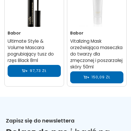
Babor
Babor
Ultimate Style &
Vitalizing Mask
Volume Mascara
orzeźwiająca maseczka
pogrubiający tusz do
do twarzy dla
rzęs Black 8ml
zmęczonej i poszarzałej
skóry 50ml
97,73 ZŁ
150,09 ZŁ
Zapisz się do newslettera