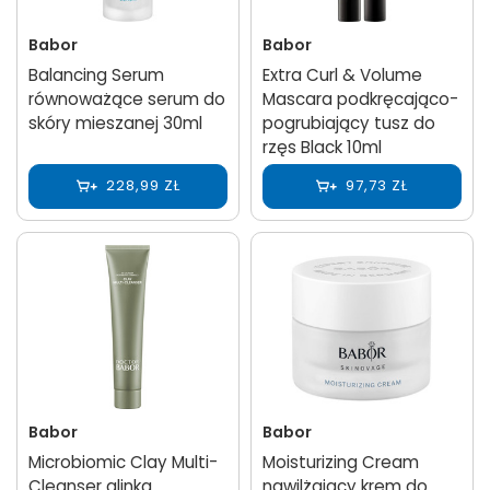
Babor
Babor
Balancing Serum
Extra Curl & Volume
równoważące serum do
Mascara podkręcająco-
skóry mieszanej 30ml
pogrubiający tusz do
rzęs Black 10ml
228,99 ZŁ
97,73 ZŁ
Babor
Babor
Microbiomic Clay Multi-
Moisturizing Cream
Cleanser glinka
nawilżający krem do