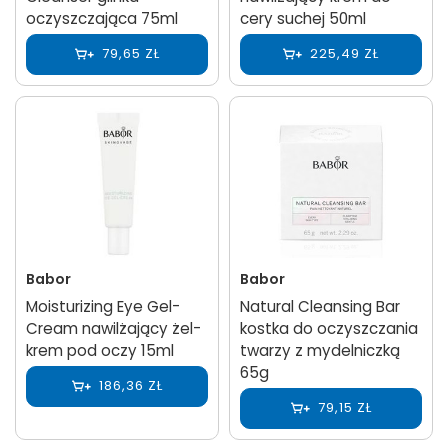
oczyszczająca 75ml
cery suchej 50ml
79,65 ZŁ
225,49 ZŁ
Babor
Babor
Moisturizing Eye Gel-
Natural Cleansing Bar
Cream nawilżający żel-
kostka do oczyszczania
krem pod oczy 15ml
twarzy z mydelniczką
65g
186,36 ZŁ
79,15 ZŁ