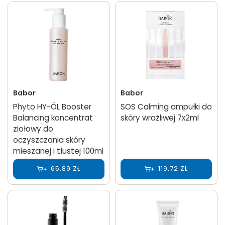
Babor
Babor
Phyto HY-ÖL Booster
SOS Calming ampułki do
Balancing koncentrat
skóry wrażliwej 7x2ml
ziołowy do
oczyszczania skóry
mieszanej i tłustej 100ml
65,89 ZŁ
119,72 ZŁ