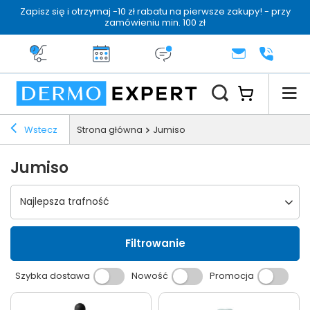
Zapisz się i otrzymaj -10 zł rabatu na pierwsze zakupy! - przy
zamówieniu min. 100 zł
Darmowa dostawa od 199 zł
14 dni na zwrot
Dermo konsultacja
KONTAKT
+48 222 
Wstecz
Strona główna
Jumiso
Jumiso
Wybierz sortowanie
Najlepsza trafność
Filtrowanie
Szybka dostawa
Nowość
Promocja