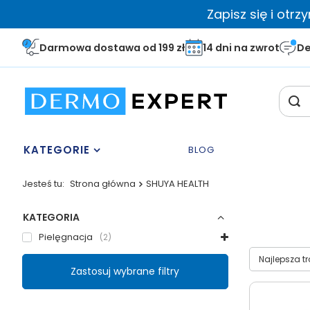
Zapisz się i otr
Darmowa dostawa od 199 zł
14 dni na zwrot
De
KATEGORIE
BLOG
Jesteś tu:
Strona główna
SHUYA HEALTH
KATEGORIA
Pielęgnacja
2
Wybierz sor
Najlepsza t
Zastosuj wybrane filtry