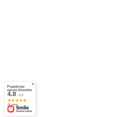
Prawdziwe
opinie klientów
4.8
/ 5.0
26 opinii