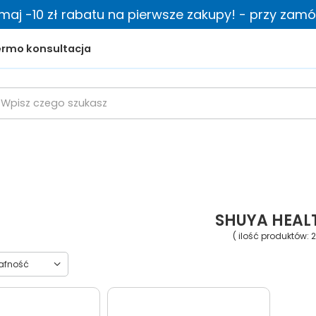
zymaj -10 zł rabatu na pierwsze zakupy! - przy zamów
rmo konsultacja
SHUYA HEAL
( ilość produktów:
2
towanie
rafność