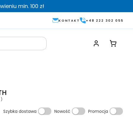
ieniu min. 100 zł
KONTAKT
+48 222 302 055
TH
)
Szybka dostawa
Nowość
Promocja