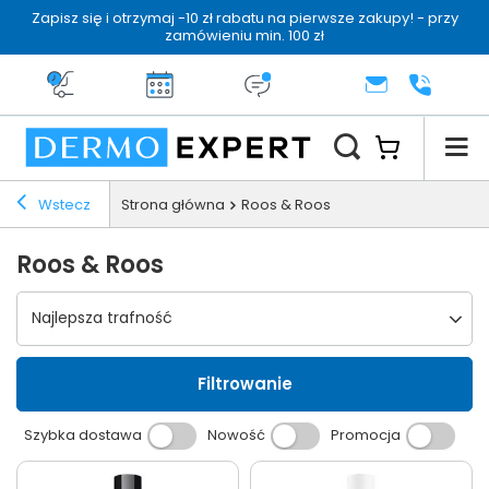
Zapisz się i otrzymaj -10 zł rabatu na pierwsze zakupy! - przy
zamówieniu min. 100 zł
Darmowa dostawa od 199 zł
14 dni na zwrot
Dermo konsultacja
KONTAKT
+48 222 
Wstecz
Strona główna
Roos & Roos
Roos & Roos
Wybierz sortowanie
Najlepsza trafność
Filtrowanie
Szybka dostawa
Nowość
Promocja