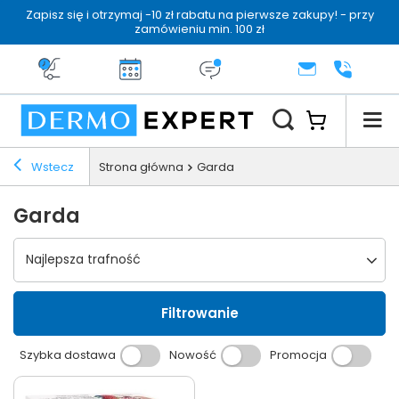
Zapisz się i otrzymaj -10 zł rabatu na pierwsze zakupy! - przy
zamówieniu min. 100 zł
Darmowa dostawa od 199 zł
14 dni na zwrot
Dermo konsultacja
KONTAKT
+48 222 
Wstecz
Strona główna
Garda
Garda
Wybierz sortowanie
Najlepsza trafność
Filtrowanie
Szybka dostawa
Nowość
Promocja