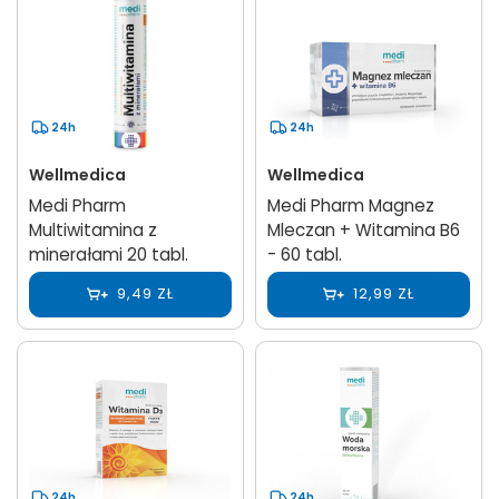
24h
24h
Wellmedica
Wellmedica
Medi Pharm
Medi Pharm Magnez
Multiwitamina z
Mleczan + Witamina B6
minerałami 20 tabl.
- 60 tabl.
9,49 ZŁ
12,99 ZŁ
24h
24h