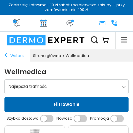
Zapisz się i otrzymaj -10 zł rabatu na pierwsze zakupy! - przy
zamówieniu min. 100 zł
Darmowa dostawa od 199 zł
14 dni na zwrot
Dermo konsultacja
KONTAKT
+48 222 
Wstecz
Strona główna
Wellmedica
Wellmedica
Wybierz sortowanie
Najlepsza trafność
Filtrowanie
Szybka dostawa
Nowość
Promocja