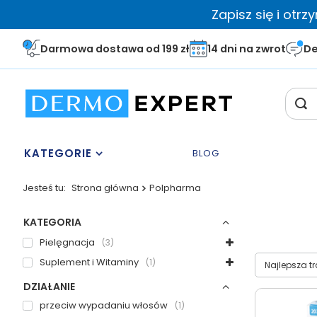
Zapisz się i otr
Darmowa dostawa od 199 zł
14 dni na zwrot
De
KATEGORIE
BLOG
Jesteś tu:
Strona główna
Polpharma
KATEGORIA
Pielęgnacja
3
Wybierz sor
Suplement i Witaminy
1
Najlepsza t
DZIAŁANIE
przeciw wypadaniu włosów
1