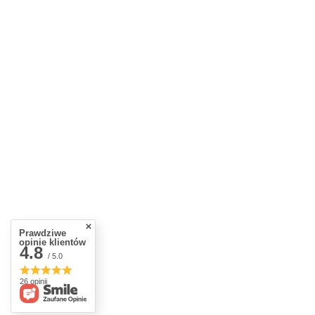
Prawdziwe
opinie klientów
4.8
/ 5.0
26 opinii