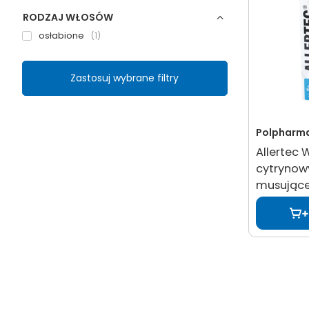
RODZAJ WŁOSÓW
osłabione
1
Zastosuj wybrane filtry
Polpharm
Allertec
cytrynow
musujące 