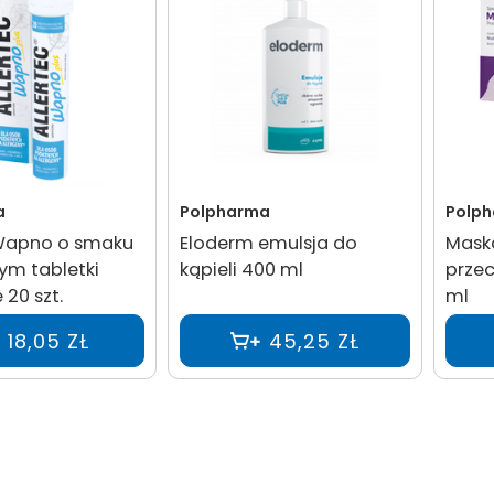
a
Polpharma
Polp
 Wapno o smaku
Eloderm emulsja do
Maska
ym tabletki
kąpieli 400 ml
przec
20 szt.
ml
18,05 ZŁ
45,25 ZŁ