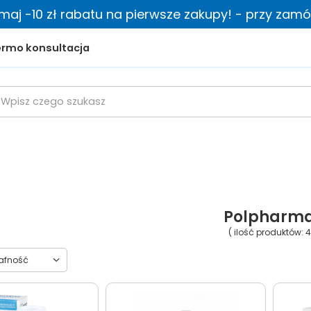
zymaj -10 zł rabatu na pierwsze zakupy! - przy zamów
rmo konsultacja
Polpharm
( ilość produktów:
towanie
rafność