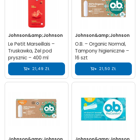
Johnson&amp;Johnson
Johnson&amp;Johnson
Le Petit Marseillais –
O.B. – Organic Normal,
Truskawka, Żel pod
Tampony higieniczne –
prysznic – 400 ml
16 szt
21,49 ZŁ
21,50 ZŁ
Johnson&amp;Johnson
Johnson&amp;Johnson