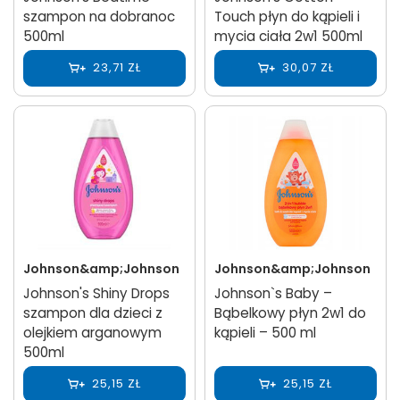
szampon na dobranoc
Touch płyn do kąpieli i
500ml
mycia ciała 2w1 500ml
23,71 ZŁ
30,07 ZŁ
Johnson&amp;Johnson
Johnson&amp;Johnson
Johnson's Shiny Drops
Johnson`s Baby –
szampon dla dzieci z
Bąbelkowy płyn 2w1 do
olejkiem arganowym
kąpieli – 500 ml
500ml
25,15 ZŁ
25,15 ZŁ