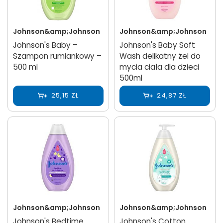
Johnson&amp;Johnson
Johnson&amp;Johnson
Johnson's Baby –
Johnson's Baby Soft
Szampon rumiankowy –
Wash delikatny żel do
500 ml
mycia ciała dla dzieci
500ml
25,15 ZŁ
24,87 ZŁ
Johnson&amp;Johnson
Johnson&amp;Johnson
Johnson's Bedtime
Johnson's Cotton