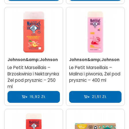
Johnson&amp;Johnson
Johnson&amp;Johnson
Le Petit Marseillais –
Le Petit Marseillais –
Brzoskwinia i Nektarynka
Malina i piwonia, Żel pod
Żel pod prysznic – 250
prysznic – 400 ml
ml
16,92 ZŁ
21,51 ZŁ